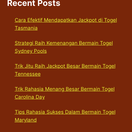
Recent Posts
Cara Efektif Mendapatkan Jackpot di Togel
Tasmania
Strategi Raih Kemenangan Bermain Togel
Sydney Pools
Trik Jitu Raih Jackpot Besar Bermain Togel
Tennessee
Trik Rahasia Menang Besar Bermain Togel
Carolina Day
Tips Rahasia Sukses Dalam Bermain Togel
Maryland