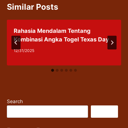
Similar Posts
Rahasia Mendalam Tentang
Kombinasi Angka Togel Texas Day
12/31/2025
Search
Search