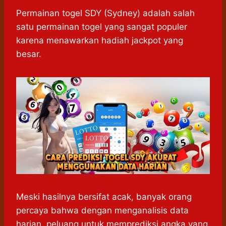
h
a
e
e
k
i
h
a
c
s
l
y
n
a
Permainan togel SDY (Sydney) adalah salah
t
e
s
e
p
e
r
satu permainan togel yang sangat populer
s
b
e
g
e
e
karena menawarkan hadiah jackpot yang
A
o
n
r
besar.
p
o
g
a
p
k
e
m
r
Meski hasilnya bersifat acak, banyak orang
percaya bahwa dengan menganalisis data
harian, peluang untuk memprediksi angka yang