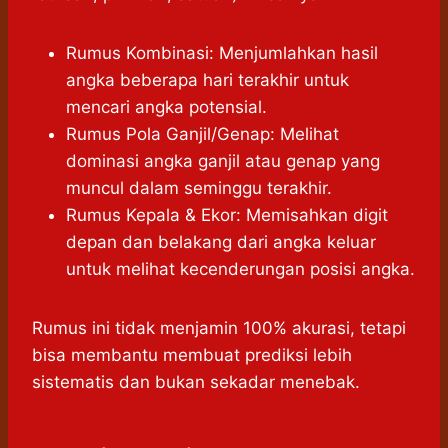
Rumus Kombinasi: Menjumlahkan hasil
angka beberapa hari terakhir untuk
mencari angka potensial.
Rumus Pola Ganjil/Genap: Melihat
dominasi angka ganjil atau genap yang
muncul dalam seminggu terakhir.
Rumus Kepala & Ekor: Memisahkan digit
depan dan belakang dari angka keluar
untuk melihat kecenderungan posisi angka.
Rumus ini tidak menjamin 100% akurasi, tetapi
bisa membantu membuat prediksi lebih
sistematis dan bukan sekadar menebak.