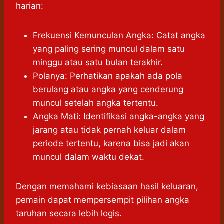
harian:
Frekuensi Kemunculan Angka: Catat angka
yang paling sering muncul dalam satu
minggu atau satu bulan terakhir.
Polanya: Perhatikan apakah ada pola
berulang atau angka yang cenderung
muncul setelah angka tertentu.
Angka Mati: Identifikasi angka-angka yang
jarang atau tidak pernah keluar dalam
periode tertentu, karena bisa jadi akan
muncul dalam waktu dekat.
Dengan memahami kebiasaan hasil keluaran,
pemain dapat mempersempit pilihan angka
taruhan secara lebih logis.