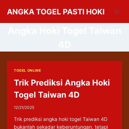
Skip
ANGKA TOGEL PASTI HOKI
to
content
Angka Hoki Togel Taiwan
4D
TOGEL ONLINE
Trik Prediksi Angka Hoki
Togel Taiwan 4D
12/21/2025
Trik prediksi angka hoki togel Taiwan 4D
bukanlah sekadar keberuntungan, tetapi