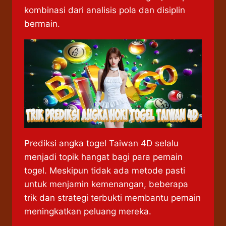
kombinasi dari analisis pola dan disiplin
bermain.
Prediksi angka togel Taiwan 4D selalu
menjadi topik hangat bagi para pemain
togel. Meskipun tidak ada metode pasti
untuk menjamin kemenangan, beberapa
trik dan strategi terbukti membantu pemain
meningkatkan peluang mereka.