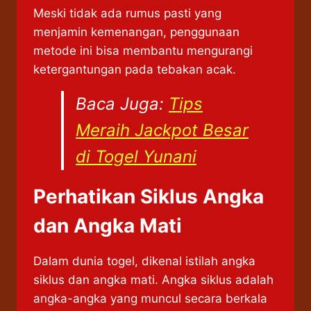
Meski tidak ada rumus pasti yang
menjamin kemenangan, penggunaan
metode ini bisa membantu mengurangi
ketergantungan pada tebakan acak.
Baca Juga:
Tips
Meraih Jackpot Besar
di Togel Yunani
Perhatikan Siklus Angka
dan Angka Mati
Dalam dunia togel, dikenal istilah angka
siklus dan angka mati. Angka siklus adalah
angka-angka yang muncul secara berkala