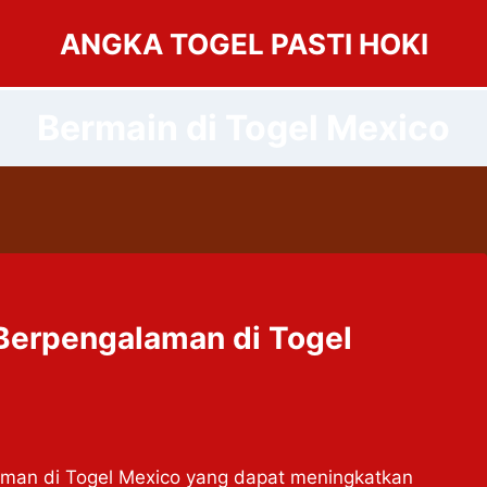
ANGKA TOGEL PASTI HOKI
Bermain di Togel Mexico
 Berpengalaman di Togel
laman di Togel Mexico yang dapat meningkatkan