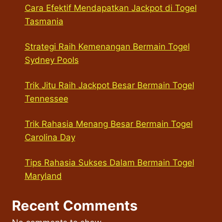
Cara Efektif Mendapatkan Jackpot di Togel
Tasmania
Strategi Raih Kemenangan Bermain Togel
Sydney Pools
Trik Jitu Raih Jackpot Besar Bermain Togel
Tennessee
Trik Rahasia Menang Besar Bermain Togel
Carolina Day
Tips Rahasia Sukses Dalam Bermain Togel
Maryland
Recent Comments