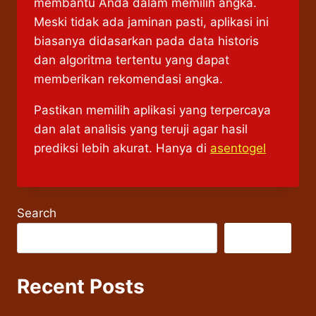
membantu Anda dalam memilih angka.
Meski tidak ada jaminan pasti, aplikasi ini
biasanya didasarkan pada data historis
dan algoritma tertentu yang dapat
memberikan rekomendasi angka.
Pastikan memilih aplikasi yang terpercaya
dan alat analisis yang teruji agar hasil
prediksi lebih akurat. Hanya
di
asentogel
Search
Search
Recent Posts