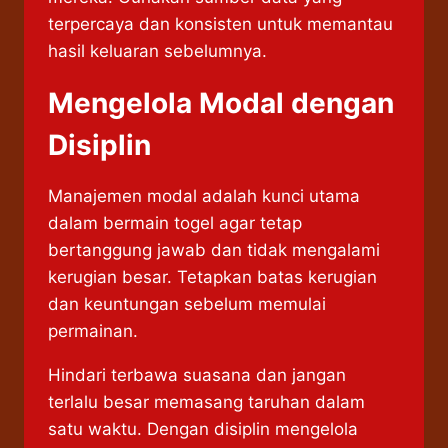
terpercaya dan konsisten untuk memantau
hasil keluaran sebelumnya.
Mengelola Modal dengan
Disiplin
Manajemen modal adalah kunci utama
dalam bermain togel agar tetap
bertanggung jawab dan tidak mengalami
kerugian besar. Tetapkan batas kerugian
dan keuntungan sebelum memulai
permainan.
Hindari terbawa suasana dan jangan
terlalu besar memasang taruhan dalam
satu waktu. Dengan disiplin mengelola