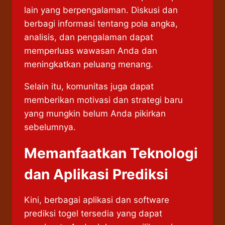
lain yang berpengalaman. Diskusi dan
berbagi informasi tentang pola angka,
analisis, dan pengalaman dapat
memperluas wawasan Anda dan
meningkatkan peluang menang.
Selain itu, komunitas juga dapat
memberikan motivasi dan strategi baru
yang mungkin belum Anda pikirkan
sebelumnya.
Memanfaatkan Teknologi
dan Aplikasi Prediksi
Kini, berbagai aplikasi dan software
prediksi togel tersedia yang dapat