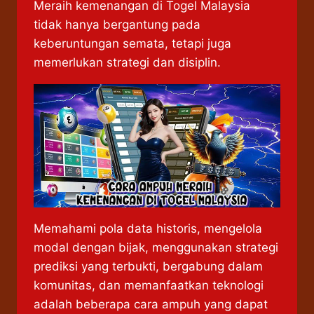
Meraih kemenangan di Togel Malaysia
tidak hanya bergantung pada
keberuntungan semata, tetapi juga
memerlukan strategi dan disiplin.
Memahami pola data historis, mengelola
modal dengan bijak, menggunakan strategi
prediksi yang terbukti, bergabung dalam
komunitas, dan memanfaatkan teknologi
adalah beberapa cara ampuh yang dapat