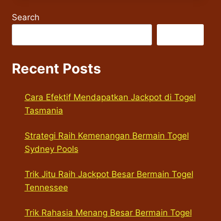
Search
Search
Recent Posts
Cara Efektif Mendapatkan Jackpot di Togel
Tasmania
Strategi Raih Kemenangan Bermain Togel
Sydney Pools
Trik Jitu Raih Jackpot Besar Bermain Togel
Tennessee
Trik Rahasia Menang Besar Bermain Togel