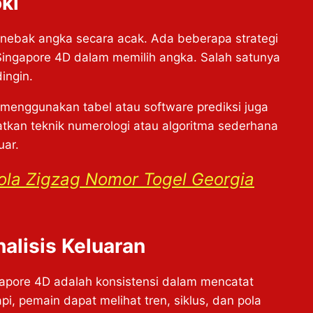
ki
nebak angka secara acak. Ada beberapa strategi
Singapore 4D dalam memilih angka. Salah satunya
ingin.
a menggunakan tabel atau software prediksi juga
an teknik numerologi atau algoritma sederhana
uar.
Pola Zigzag Nomor Togel Georgia
alisis Keluaran
gapore 4D adalah konsistensi dalam mencatat
pi, pemain dapat melihat tren, siklus, dan pola