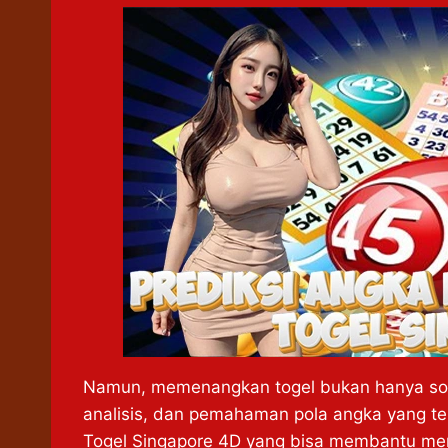
Namun, memenangkan togel bukan hanya soal
analisis, dan pemahaman pola angka yang tep
Togel Singapore 4D yang bisa membantu me