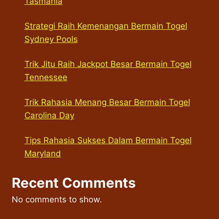
Tasmania
Strategi Raih Kemenangan Bermain Togel
Sydney Pools
Trik Jitu Raih Jackpot Besar Bermain Togel
Tennessee
Trik Rahasia Menang Besar Bermain Togel
Carolina Day
Tips Rahasia Sukses Dalam Bermain Togel
Maryland
Recent Comments
No comments to show.