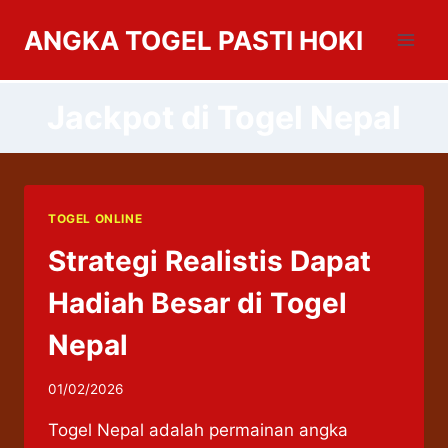
Skip
ANGKA TOGEL PASTI HOKI
to
content
Jackpot di Togel Nepal
TOGEL ONLINE
Strategi Realistis Dapat
Hadiah Besar di Togel
Nepal
01/02/2026
Togel Nepal adalah permainan angka