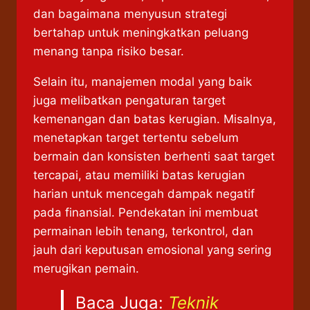
dan bagaimana menyusun strategi
bertahap untuk meningkatkan peluang
menang tanpa risiko besar.
Selain itu, manajemen modal yang baik
juga melibatkan pengaturan target
kemenangan dan batas kerugian. Misalnya,
menetapkan target tertentu sebelum
bermain dan konsisten berhenti saat target
tercapai, atau memiliki batas kerugian
harian untuk mencegah dampak negatif
pada finansial. Pendekatan ini membuat
permainan lebih tenang, terkontrol, dan
jauh dari keputusan emosional yang sering
merugikan pemain.
Baca Juga:
Teknik