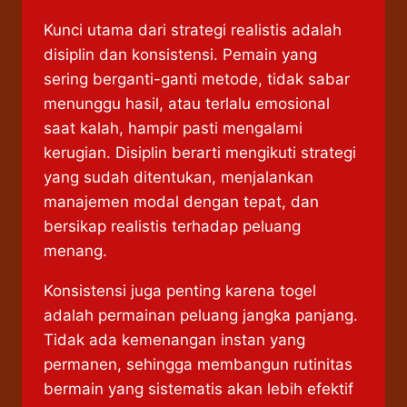
Kunci utama dari strategi realistis adalah
disiplin dan konsistensi. Pemain yang
sering berganti-ganti metode, tidak sabar
menunggu hasil, atau terlalu emosional
saat kalah, hampir pasti mengalami
kerugian. Disiplin berarti mengikuti strategi
yang sudah ditentukan, menjalankan
manajemen modal dengan tepat, dan
bersikap realistis terhadap peluang
menang.
Konsistensi juga penting karena togel
adalah permainan peluang jangka panjang.
Tidak ada kemenangan instan yang
permanen, sehingga membangun rutinitas
bermain yang sistematis akan lebih efektif