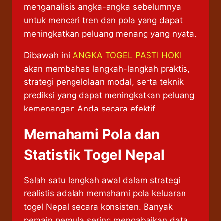
menganalisis angka-angka sebelumnya
untuk mencari tren dan pola yang dapat
meningkatkan peluang menang yang nyata.
Dibawah
ini
ANGKA TOGEL PASTI HOKI
akan
membahas
langkah-langkah
praktis
,
strategi
pengelolaan
modal,
serta
teknik
prediksi
yang
dapat
meningkatkan
peluang
kemenangan
Anda
secara
efektif
.
Memahami Pola dan
Statistik Togel Nepal
Salah satu langkah awal dalam strategi
realistis adalah memahami pola keluaran
togel Nepal secara konsisten. Banyak
pemain pemula sering mengabaikan data