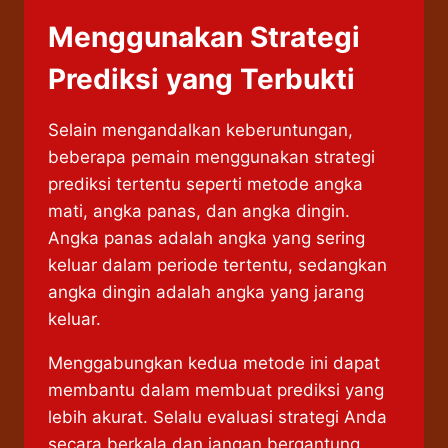
Menggunakan Strategi
Prediksi yang Terbukti
Selain mengandalkan keberuntungan,
beberapa pemain menggunakan strategi
prediksi tertentu seperti metode angka
mati, angka panas, dan angka dingin.
Angka panas adalah angka yang sering
keluar dalam periode tertentu, sedangkan
angka dingin adalah angka yang jarang
keluar.
Menggabungkan kedua metode ini dapat
membantu dalam membuat prediksi yang
lebih akurat. Selalu evaluasi strategi Anda
secara berkala dan jangan bergantung