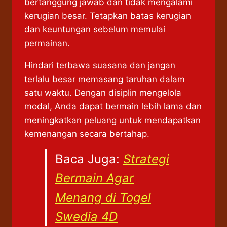
bertanggung jawab dan tidak mengalami
kerugian besar. Tetapkan batas kerugian
dan keuntungan sebelum memulai
permainan.
Hindari terbawa suasana dan jangan
terlalu besar memasang taruhan dalam
satu waktu. Dengan disiplin mengelola
modal, Anda dapat bermain lebih lama dan
meningkatkan peluang untuk mendapatkan
kemenangan secara bertahap.
Baca Juga:
Strategi
Bermain Agar
Menang di Togel
Swedia 4D