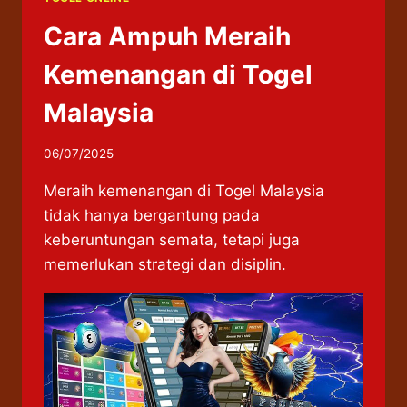
Cara Ampuh Meraih
Kemenangan di Togel
Malaysia
06/07/2025
Meraih kemenangan di Togel Malaysia
tidak hanya bergantung pada
keberuntungan semata, tetapi juga
memerlukan strategi dan disiplin.