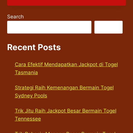
Search
Search
Recent Posts
Cara Efektif Mendapatkan Jackpot di Togel
Tasmania
Strategi Raih Kemenangan Bermain Togel
Sydney Pools
Trik Jitu Raih Jackpot Besar Bermain Togel
Tennessee