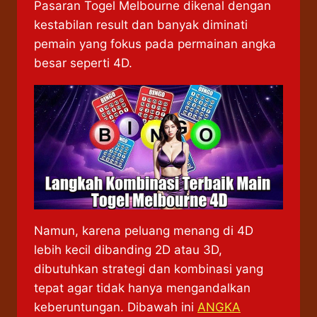
Pasaran Togel Melbourne dikenal dengan
kestabilan result dan banyak diminati
pemain yang fokus pada permainan angka
besar seperti 4D.
Namun, karena peluang menang di 4D
lebih kecil dibanding 2D atau 3D,
dibutuhkan strategi dan kombinasi yang
tepat agar tidak hanya mengandalkan
keberuntungan. Dibawah ini
ANGKA