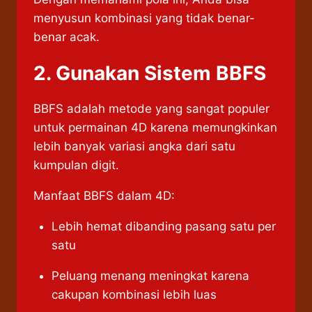
menyusun kombinasi yang tidak benar-
benar acak.
2. Gunakan Sistem BBFS
BBFS adalah metode yang sangat populer
untuk permainan 4D karena memungkinkan
lebih banyak variasi angka dari satu
kumpulan digit.
Manfaat BBFS dalam 4D:
Lebih hemat dibanding pasang satu per
satu
Peluang menang meningkat karena
cakupan kombinasi lebih luas