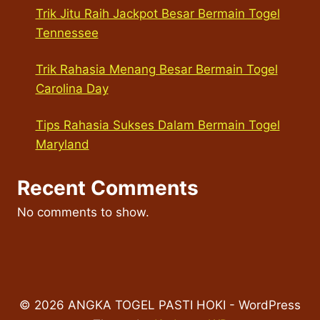
Trik Jitu Raih Jackpot Besar Bermain Togel
Tennessee
Trik Rahasia Menang Besar Bermain Togel
Carolina Day
Tips Rahasia Sukses Dalam Bermain Togel
Maryland
Recent Comments
No comments to show.
© 2026 ANGKA TOGEL PASTI HOKI - WordPress