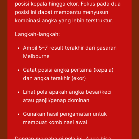
posisi kepala hingga ekor. Fokus pada dua
posisi ini dapat membantu menyusun
kombinasi angka yang lebih terstruktur.
Langkah-langkah:
Ambil 5–7 result terakhir dari pasaran
Melbourne
Catat posisi angka pertama (kepala)
dan angka terakhir (ekor)
Lihat pola apakah angka besar/kecil
atau ganjil/genap dominan
Gunakan hasil pengamatan untuk
membuat kombinasi awal
Dengan memahami pola ini, Anda bisa