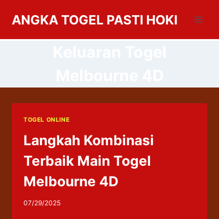
Skip
ANGKA TOGEL PASTI HOKI
to
content
Keluaran Togel
Melbourne 4D
TOGEL ONLINE
Langkah Kombinasi
Terbaik Main Togel
Melbourne 4D
07/29/2025