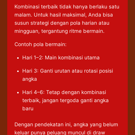
Kombinasi terbaik tidak hanya berlaku satu
malam. Untuk hasil maksimal, Anda bisa
susun strategi dengan pola harian atau
mingguan, tergantung ritme bermain.
Contoh pola bermain:
Hari 1–2: Main kombinasi utama
Hari 3: Ganti urutan atau rotasi posisi
angka
Hari 4–6: Tetap dengan kombinasi
terbaik, jangan tergoda ganti angka
baru
Dengan pendekatan ini, angka yang belum
keluar punya peluang muncul di draw