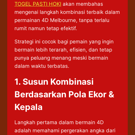
TOGEL PASTI HOKI
akan membahas
mengenai langkah kombinasi terbaik dalam
permainan 4D Melbourne, tanpa terlalu
rumit namun tetap efektif.
Strategi ini cocok bagi pemain yang ingin
bermain lebih terarah, efisien, dan tetap
punya peluang menang meski bermain
dalam waktu terbatas.
1. Susun Kombinasi
Berdasarkan Pola Ekor &
Kepala
Langkah pertama dalam bermain 4D
adalah memahami pergerakan angka dari