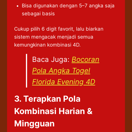
Bisa digunakan dengan 5–7 angka saja
sebagai basis
Cukup pilih 6 digit favorit, lalu biarkan
sistem mengacak menjadi semua
kemungkinan kombinasi 4D.
Baca Juga:
Bocoran
Pola Angka Togel
Florida Evening 4D
3. Terapkan Pola
Kombinasi Harian &
Mingguan