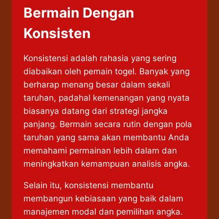
Bermain Dengan
Konsisten
Konsistensi adalah rahasia yang sering
diabaikan oleh pemain togel. Banyak yang
berharap menang besar dalam sekali
taruhan, padahal kemenangan yang nyata
biasanya datang dari strategi jangka
panjang. Bermain secara rutin dengan pola
taruhan yang sama akan membantu Anda
memahami permainan lebih dalam dan
meningkatkan kemampuan analisis angka.
Selain itu, konsistensi membantu
membangun kebiasaan yang baik dalam
manajemen modal dan pemilihan angka.