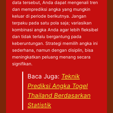
data tersebut, Anda dapat mengenali tren
dan memprediksi angka yang mungkin
keluar di periode berikutnya. Jangan
terpaku pada satu pola saja; variasikan
kombinasi angka Anda agar lebih fleksibel
dan tidak terlalu bergantung pada
keberuntungan. Strategi memilih angka ini
sederhana, namun dengan disiplin, bisa
meningkatkan peluang menang secara
signifikan.
Baca Juga:
Teknik
Prediksi Angka Togel
Thailand Berdasarkan
Statistik