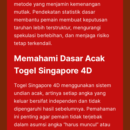
metode yang menjamin kemenangan
mutlak. Pendekatan statistik dasar
membantu pemain membuat keputusan
taruhan lebih terstruktur, mengurangi
spekulasi berlebihan, dan menjaga risiko
tetap terkendali.
Memahami Dasar Acak
Togel Singapore 4D
Togel Singapore 4D menggunakan sistem
undian acak, artinya setiap angka yang
keluar bersifat independen dan tidak
dipengaruhi hasil sebelumnya. Pemahaman
ini penting agar pemain tidak terjebak
dalam asumsi angka “harus muncul” atau