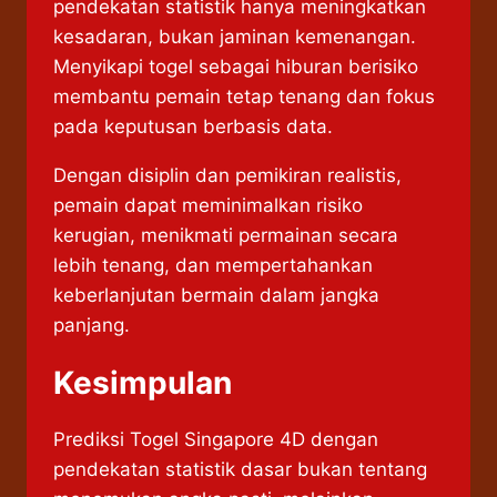
pendekatan statistik hanya meningkatkan
kesadaran, bukan jaminan kemenangan.
Menyikapi togel sebagai hiburan berisiko
membantu pemain tetap tenang dan fokus
pada keputusan berbasis data.
Dengan disiplin dan pemikiran realistis,
pemain dapat meminimalkan risiko
kerugian, menikmati permainan secara
lebih tenang, dan mempertahankan
keberlanjutan bermain dalam jangka
panjang.
Kesimpulan
Prediksi Togel Singapore 4D dengan
pendekatan statistik dasar bukan tentang