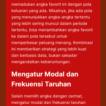
memadukan angka favorit ini dengan pola
keluaran yang ada. Misalnya, jika ada pola
yang menunjukkan angka-angka tertentu
yang lebih sering muncul dalam periode
tertentu, bisa menambahkan angka favorit
ke dalam pola tersebut untuk
memperbesar peluang menang. Kombinasi
ini memberikan strategi yang lebih kuat
dan berbasis data, bukan sekadar
mengandalkan keberuntungan.
Mengatur Modal dan
Frekuensi Taruhan
Selain memilih angka dengan cermat,
mengatur modal dan frekuensi taruhan