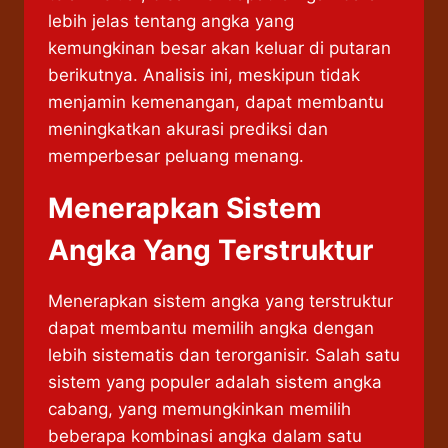
lebih jelas tentang angka yang
kemungkinan besar akan keluar di putaran
berikutnya. Analisis ini, meskipun tidak
menjamin kemenangan, dapat membantu
meningkatkan akurasi prediksi dan
memperbesar peluang menang.
Menerapkan Sistem
Angka Yang Terstruktur
Menerapkan sistem angka yang terstruktur
dapat membantu memilih angka dengan
lebih sistematis dan terorganisir. Salah satu
sistem yang populer adalah sistem angka
cabang, yang memungkinkan memilih
beberapa kombinasi angka dalam satu