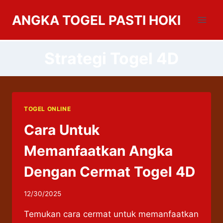
Skip
ANGKA TOGEL PASTI HOKI
to
content
Strategi Togel 4D
TOGEL ONLINE
Cara Untuk
Memanfaatkan Angka
Dengan Cermat Togel 4D
12/30/2025
Temukan cara cermat untuk memanfaatkan