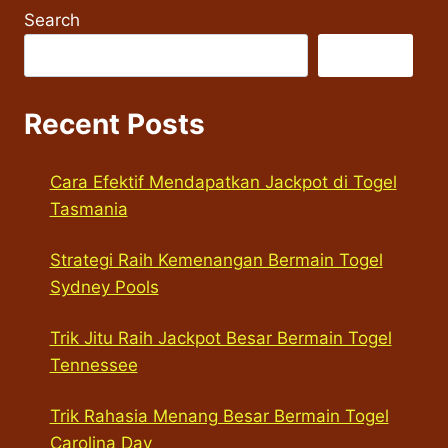
Search
Search
Recent Posts
Cara Efektif Mendapatkan Jackpot di Togel
Tasmania
Strategi Raih Kemenangan Bermain Togel
Sydney Pools
Trik Jitu Raih Jackpot Besar Bermain Togel
Tennessee
Trik Rahasia Menang Besar Bermain Togel
Carolina Day