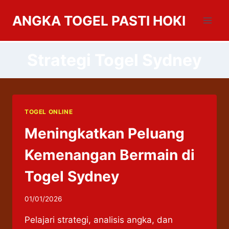
Skip
ANGKA TOGEL PASTI HOKI
to
content
Strategi Togel Sydney
TOGEL ONLINE
Meningkatkan Peluang
Kemenangan Bermain di
Togel Sydney
01/01/2026
Pelajari strategi, analisis angka, dan