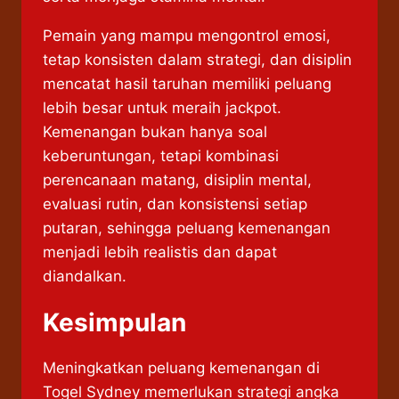
Pemain yang mampu mengontrol emosi,
tetap konsisten dalam strategi, dan disiplin
mencatat hasil taruhan memiliki peluang
lebih besar untuk meraih jackpot.
Kemenangan bukan hanya soal
keberuntungan, tetapi kombinasi
perencanaan matang, disiplin mental,
evaluasi rutin, dan konsistensi setiap
putaran, sehingga peluang kemenangan
menjadi lebih realistis dan dapat
diandalkan.
Kesimpulan
Meningkatkan peluang kemenangan di
Togel Sydney memerlukan strategi angka