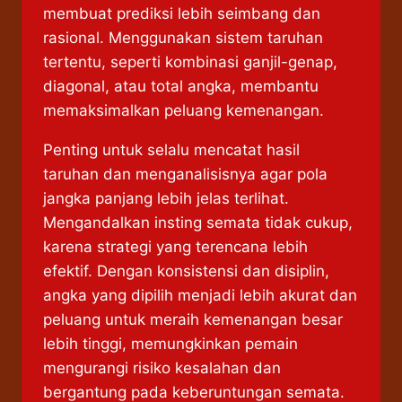
membuat prediksi lebih seimbang dan
rasional. Menggunakan sistem taruhan
tertentu, seperti kombinasi ganjil-genap,
diagonal, atau total angka, membantu
memaksimalkan peluang kemenangan.
Penting untuk selalu mencatat hasil
taruhan dan menganalisisnya agar pola
jangka panjang lebih jelas terlihat.
Mengandalkan insting semata tidak cukup,
karena strategi yang terencana lebih
efektif. Dengan konsistensi dan disiplin,
angka yang dipilih menjadi lebih akurat dan
peluang untuk meraih kemenangan besar
lebih tinggi, memungkinkan pemain
mengurangi risiko kesalahan dan
bergantung pada keberuntungan semata.