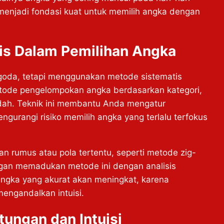
a menjadi fondasi kuat untuk memilih angka dengan
is Dalam Pemilihan Angka
oda, tetapi menggunakan metode sistematis
metode pengelompokan angka berdasarkan kategori,
endah. Teknik ini membantu Anda mengatur
gurangi risiko memilih angka yang terlalu terfokus
n rumus atau pola tertentu, seperti metode zig-
gan memadukan metode ini dengan analisis
angka yang akurat akan meningkat, karena
mengandalkan intuisi.
tungan dan Intuisi