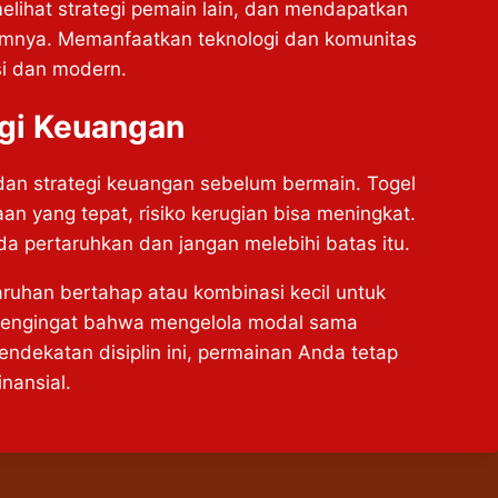
melihat strategi pemain lain, dan mendapatkan
elumnya. Memanfaatkan teknologi dan komunitas
i dan modern.
egi Keuangan
 dan strategi keuangan sebelum bermain. Togel
n yang tepat, risiko kerugian bisa meningkat.
a pertaruhkan dan jangan melebihi batas itu.
taruhan bertahap atau kombinasi kecil untuk
 mengingat bahwa mengelola modal sama
ndekatan disiplin ini, permainan Anda tetap
nansial.