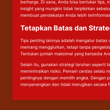
berharga. Di sana, Anda bisa bertukar tips, 
insight yang mungkin tidak terpikirkan seb
membuat pendekatan Anda lebih terinformas
Tetapkan Batas dan Strat
Tips penting lainnya adalah mengatur batas
memang menggiurkan, tetapi tanpa pengelolaa
Tentukan jumlah maksimal yang bersedia And
Selain itu, gunakan strategi taruhan seperti 
meminimalkan risiko. Pemain cerdas selalu
pentingnya dengan memilih angka. Dengan pe
menyenangkan dan tidak merugikan secara fi