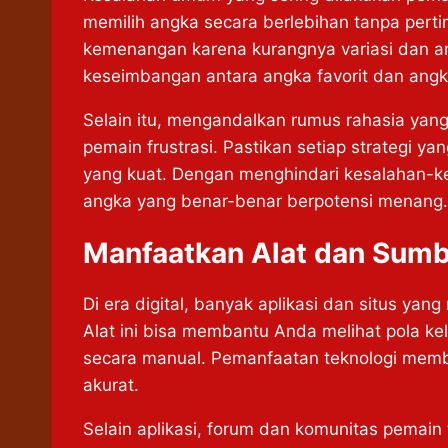
memilih angka secara berlebihan tanpa perti
kemenangan karena kurangnya variasi dan an
keseimbangan antara angka favorit dan angk
Selain itu, mengandalkan rumus rahasia yan
pemain frustrasi. Pastikan setiap strategi y
yang kuat. Dengan menghindari kesalahan-kes
angka yang benar-benar berpotensi menang.
Manfaatkan Alat dan Sumbe
Di era digital, banyak aplikasi dan situs yan
Alat ini bisa membantu Anda melihat pola kelu
secara manual. Pemanfaatan teknologi membu
akurat.
Selain aplikasi, forum dan komunitas pemain