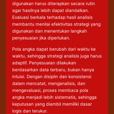
digunakan harus diterapkan secara rutin
agar hasilnya lebih dapat diandalkan.
Evaluasi berkala terhadap hasil analisis
membantu menilai efektivitas strategi yang
digunakan dan menentukan langkah
penyesuaian jika diperlukan.
Pola angka dapat berubah dari waktu ke
waktu, sehingga strategi analisis juga harus
adaptif. Penyesuaian dilakukan
berdasarkan data terbaru, bukan hanya
intuisi. Dengan disiplin dan konsistensi
dalam mencatat, menganalisis, dan
mengevaluasi, proses membaca pola
angka menjadi lebih sistematis, sehingga
keputusan yang diambil memiliki dasar
logis dan terukur.