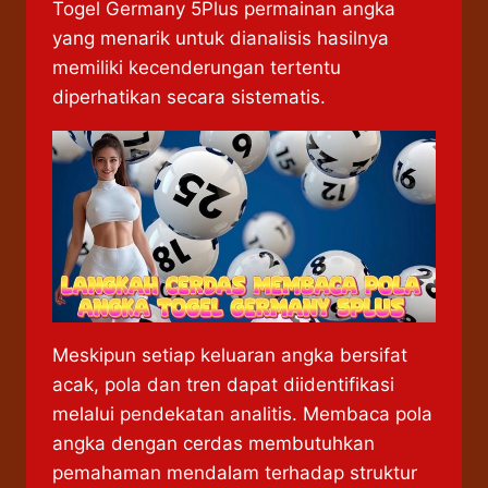
Togel Germany 5Plus permainan angka
yang menarik untuk dianalisis hasilnya
memiliki kecenderungan tertentu
diperhatikan secara sistematis.
Meskipun setiap keluaran angka bersifat
acak, pola dan tren dapat diidentifikasi
melalui pendekatan analitis. Membaca pola
angka dengan cerdas membutuhkan
pemahaman mendalam terhadap struktur