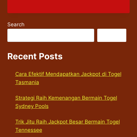
Search
Search
Recent Posts
Cara Efektif Mendapatkan Jackpot di Togel
Tasmania
Strategi Raih Kemenangan Bermain Togel
Sydney Pools
Trik Jitu Raih Jackpot Besar Bermain Togel
Tennessee