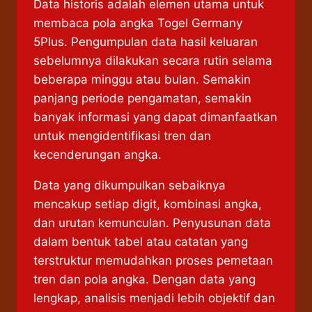
Data historis adalah elemen utama untuk
membaca pola angka Togel Germany
5Plus. Pengumpulan data hasil keluaran
sebelumnya dilakukan secara rutin selama
beberapa minggu atau bulan. Semakin
panjang periode pengamatan, semakin
banyak informasi yang dapat dimanfaatkan
untuk mengidentifikasi tren dan
kecenderungan angka.
Data yang dikumpulkan sebaiknya
mencakup setiap digit, kombinasi angka,
dan urutan kemunculan. Penyusunan data
dalam bentuk tabel atau catatan yang
terstruktur memudahkan proses pemetaan
tren dan pola angka. Dengan data yang
lengkap, analisis menjadi lebih objektif dan