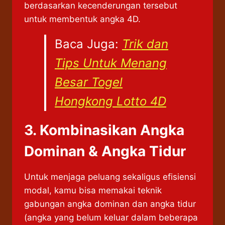
berdasarkan kecenderungan tersebut
untuk membentuk angka 4D.
Baca Juga:
Trik dan
Tips Untuk Menang
Besar Togel
Hongkong Lotto 4D
3. Kombinasikan Angka
Dominan & Angka Tidur
Untuk menjaga peluang sekaligus efisiensi
modal, kamu bisa memakai teknik
gabungan angka dominan dan angka tidur
(angka yang belum keluar dalam beberapa