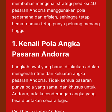
membahas mengenai strategi prediksi 4D
pasaran Andorra menggunakan pola
sederhana dan efisien, sehingga tetap
hemat namun tetap punya peluang menang
tinggi.
1. Kenali Pola Angka
Pasaran Andorra
Langkah awal yang harus dilakukan adalah
mengenali ritme dari keluaran angka
pasaran Andorra. Tidak semua pasaran
punya pola yang sama, dan khusus untuk
Andorra, ada kecenderungan angka yang
bisa dipetakan secara logis.
Ciri khas pasaran Andorra: