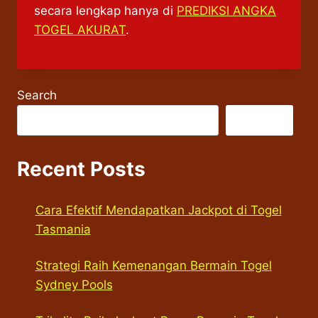
secara lengkap hanya di
PREDIKSI ANGKA
TOGEL AKURAT
.
Search
Search
Recent Posts
Cara Efektif Mendapatkan Jackpot di Togel
Tasmania
Strategi Raih Kemenangan Bermain Togel
Sydney Pools