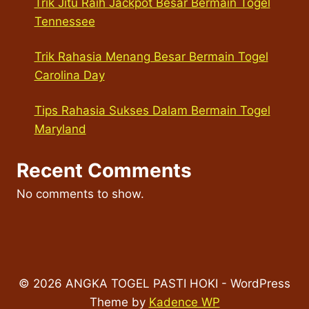
Trik Jitu Raih Jackpot Besar Bermain Togel
Tennessee
Trik Rahasia Menang Besar Bermain Togel
Carolina Day
Tips Rahasia Sukses Dalam Bermain Togel
Maryland
Recent Comments
No comments to show.
© 2026 ANGKA TOGEL PASTI HOKI - WordPress
Theme by
Kadence WP