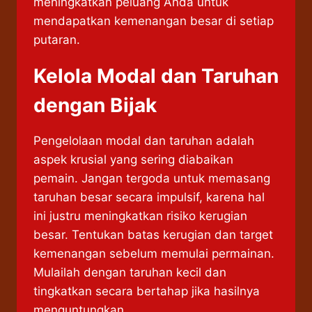
meningkatkan peluang Anda untuk
mendapatkan kemenangan besar di setiap
putaran.
Kelola Modal dan Taruhan
dengan Bijak
Pengelolaan modal dan taruhan adalah
aspek krusial yang sering diabaikan
pemain. Jangan tergoda untuk memasang
taruhan besar secara impulsif, karena hal
ini justru meningkatkan risiko kerugian
besar. Tentukan batas kerugian dan target
kemenangan sebelum memulai permainan.
Mulailah dengan taruhan kecil dan
tingkatkan secara bertahap jika hasilnya
menguntungkan.