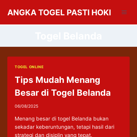
Skip
ANGKA TOGEL PASTI HOKI
to
content
Togel Belanda
TOGEL ONLINE
Tips Mudah Menang
Besar di Togel Belanda
06/08/2025
Menang besar di togel Belanda bukan
sekadar keberuntungan, tetapi hasil dari
strategi dan disiplin yang tepat.