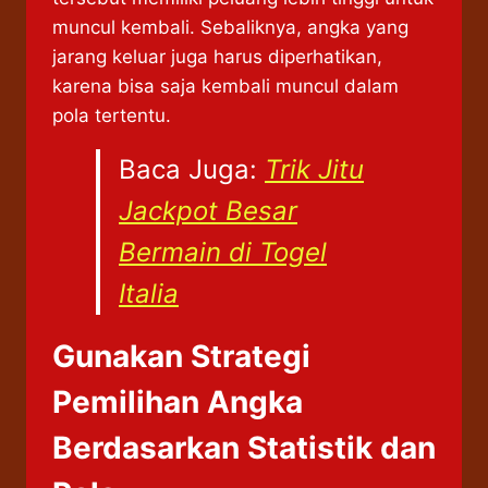
muncul kembali. Sebaliknya, angka yang
jarang keluar juga harus diperhatikan,
karena bisa saja kembali muncul dalam
pola tertentu.
Baca Juga:
Trik Jitu
Jackpot Besar
Bermain di Togel
Italia
Gunakan Strategi
Pemilihan Angka
Berdasarkan Statistik dan