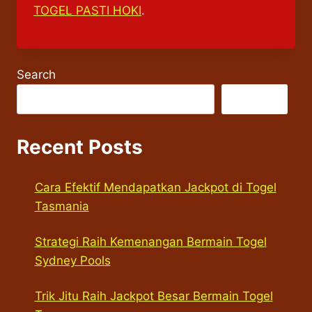
TOGEL PASTI HOKI
.
Search
Search
Recent Posts
Cara Efektif Mendapatkan Jackpot di Togel
Tasmania
Strategi Raih Kemenangan Bermain Togel
Sydney Pools
Trik Jitu Raih Jackpot Besar Bermain Togel