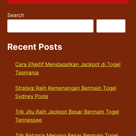
Search
Search
Recent Posts
Cara Efektif Mendapatkan Jackpot di Togel
Tasmania
Strategi Raih Kemenangan Bermain Togel
Sydney Pools
Trik Jitu Raih Jackpot Besar Bermain Togel
Tennessee
Trik Rahasia Menang Besar Bermain Togel