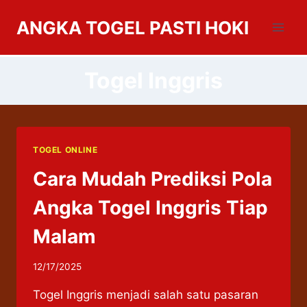
Skip
ANGKA TOGEL PASTI HOKI
to
content
Togel Inggris
TOGEL ONLINE
Cara Mudah Prediksi Pola
Angka Togel Inggris Tiap
Malam
12/17/2025
Togel Inggris menjadi salah satu pasaran