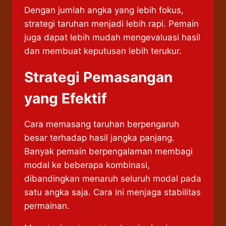
Dengan jumlah angka yang lebih fokus,
strategi taruhan menjadi lebih rapi. Pemain
juga dapat lebih mudah mengevaluasi hasil
dan membuat keputusan lebih terukur.
Strategi Pemasangan
yang Efektif
Cara memasang taruhan berpengaruh
besar terhadap hasil jangka panjang.
Banyak pemain berpengalaman membagi
modal ke beberapa kombinasi,
dibandingkan menaruh seluruh modal pada
satu angka saja. Cara ini menjaga stabilitas
permainan.