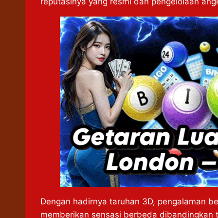
reputasinya yang resmi dan pengelolaan ang
Dengan hadirnya taruhan 3D, pengalaman be
memberikan sensasi berbeda dibandingkan ta