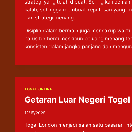
strategi yang telah dibuat. Sering kali pemain
kalah, sehingga membuat keputusan yang imp
dari strategi menang.
Disiplin dalam bermain juga mencakup wakt
harus berhenti meskipun peluang menang tera
konsisten dalam jangka panjang dan menguran
TOGEL ONLINE
Getaran Luar Negeri Togel
12/15/2025
Togel London menjadi salah satu pasaran int