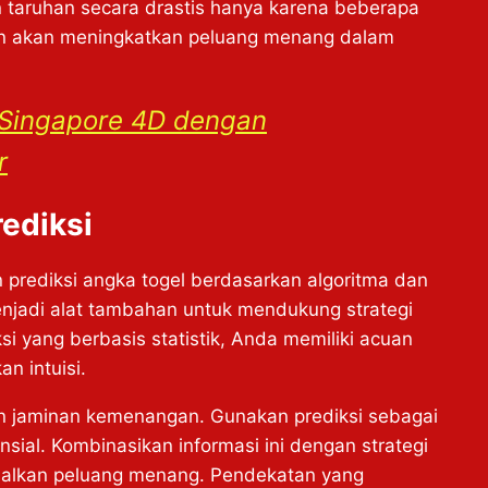
n taruhan secara drastis hanya karena beberapa
iplin akan meningkatkan peluang menang dalam
l Singapore 4D dengan
r
ediksi
n prediksi angka togel berdasarkan algoritma dan
enjadi alat tambahan untuk mendukung strategi
 yang berbasis statistik, Anda memiliki acuan
n intuisi.
an jaminan kemenangan. Gunakan prediksi sebagai
sial. Kombinasikan informasi ini dengan strategi
imalkan peluang menang. Pendekatan yang