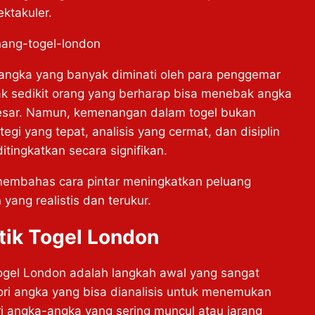
ktakuler.
angka yang banyak diminati oleh para penggemar
dak sedikit orang yang berharap bisa menebak angka
sar. Namun, kemenangan dalam togel bukan
i yang tepat, analisis yang cermat, dan disiplin
tingkatkan secara signifikan.
embahas cara pintar meningkatkan peluang
ang realistis dan terukur.
tik Togel London
gel London adalah langkah awal yang sangat
tori angka yang bisa dianalisis untuk menemukan
 angka-angka yang sering muncul atau jarang