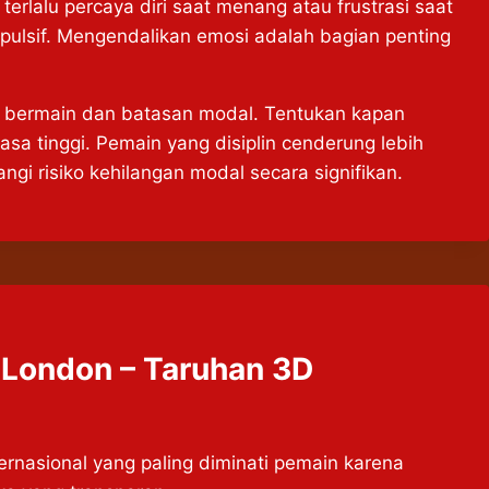
 terlalu percaya diri saat menang atau frustrasi saat
ulsif. Mengendalikan emosi adalah bagian penting
u bermain dan batasan modal. Tentukan kapan
sa tinggi. Pemain yang disiplin cenderung lebih
gi risiko kehilangan modal secara signifikan.
 London – Taruhan 3D
ernasional yang paling diminati pemain karena