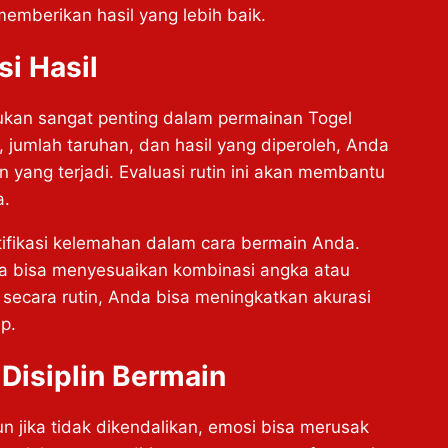
memberikan hasil yang lebih baik.
i Hasil
kukan sangat penting dalam permainan Togel
 jumlah taruhan, dan hasil yang diperoleh, Anda
 yang terjadi. Evaluasi rutin ini akan membantu
a.
tifikasi kelemahan dalam cara bermain Anda.
Anda bisa menyesuaikan kombinasi angka atau
 secara rutin, Anda bisa meningkatkan akurasi
p.
Disiplin Bermain
jika tidak dikendalikan, emosi bisa merusak