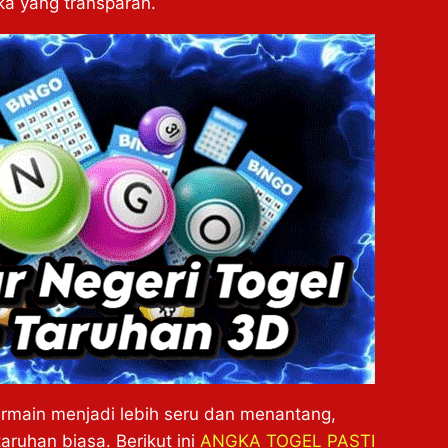
ka yang transparan.
rmain menjadi lebih seru dan menantang,
ruhan biasa. Berikut ini
ANGKA TOGEL PASTI