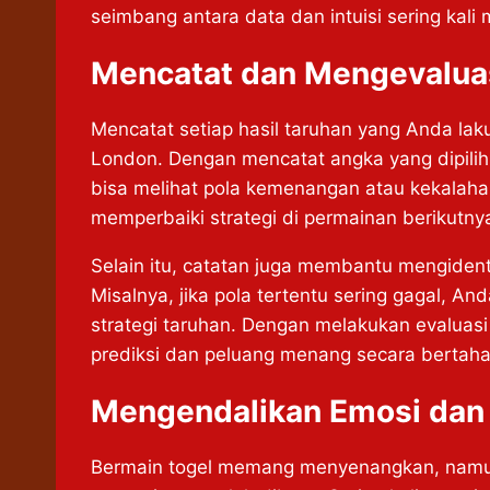
seimbang antara data dan intuisi sering kali 
Mencatat dan Mengevaluas
Mencatat setiap hasil taruhan yang Anda la
London. Dengan mencatat angka yang dipilih,
bisa melihat pola kemenangan atau kekalahan
memperbaiki strategi di permainan berikutny
Selain itu, catatan juga membantu mengiden
Misalnya, jika pola tertentu sering gagal, 
strategi taruhan. Dengan melakukan evaluasi
prediksi dan peluang menang secara bertaha
Mengendalikan Emosi dan 
Bermain togel memang menyenangkan, namun 