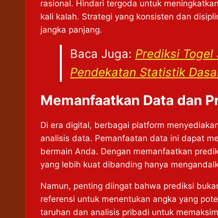
rasional. Hindari tergoda untuk meningkatka
kali kalah. Strategi yang konsisten dan dis
jangka panjang.
Baca Juga:
Prediksi Toge
Pendekatan Statistik Dasa
Memanfaatkan Data dan Pr
Di era digital, berbagai platform menyediaka
analisis data. Pemanfaatan data ini dapat m
bermain Anda. Dengan memanfaatkan prediksi
yang lebih kuat dibanding hanya mengandalka
Namun, penting diingat bahwa prediksi buk
referensi untuk menentukan angka yang poten
taruhan dan analisis pribadi untuk memaks