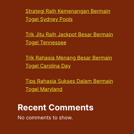
Strategi Raih Kemenangan Bermain
Togel Sydney Pools
Trik Jitu Raih Jackpot Besar Bermain
Togel Tennessee
Trik Rahasia Menang Besar Bermain
Togel Carolina Day
Tips Rahasia Sukses Dalam Bermain
Togel Maryland
Recent Comments
No comments to show.