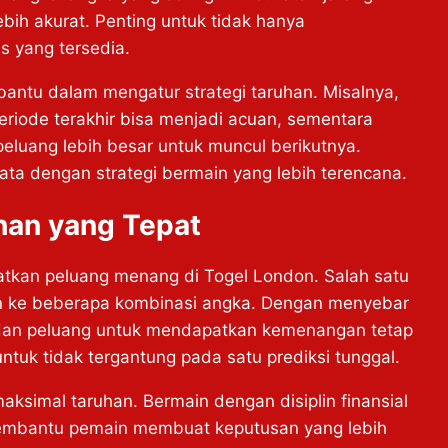
bih akurat. Penting untuk tidak hanya
is yang tersedia.
mbantu dalam mengatur strategi taruhan. Misalnya,
riode terakhir bisa menjadi acuan, sementara
eluang lebih besar untuk muncul berikutnya.
ta dengan strategi bermain yang lebih terencana.
han yang Tepat
katkan peluang menang di Togel London. Salah satu
han ke beberapa kombinasi angka. Dengan menyebar
n dan peluang untuk mendapatkan kemenangan tetap
ntuk tidak tergantung pada satu prediksi tunggal.
aksimal taruhan. Bermain dengan disiplin finansial
 membantu pemain membuat keputusan yang lebih