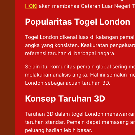
HOKI
akan membahas Getaran Luar Negeri To
Popularitas Togel London
Togel London dikenal luas di kalangan pemai
angka yang konsisten. Keakuratan pengeluar
referensi taruhan di berbagai negara.
Selain itu, komunitas pemain global sering
melakukan analisis angka. Hal ini semakin m
London sebagai acuan taruhan 3D.
Konsep Taruhan 3D
Taruhan 3D dalam togel London menawarkan 
taruhan standar. Pemain dapat memasang an
peluang hadiah lebih besar.