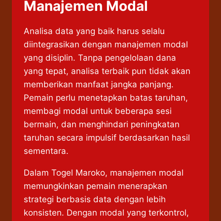
Manajemen Modal
Analisa data yang baik harus selalu
diintegrasikan dengan manajemen modal
yang disiplin. Tanpa pengelolaan dana
yang tepat, analisa terbaik pun tidak akan
memberikan manfaat jangka panjang.
Pemain perlu menetapkan batas taruhan,
membagi modal untuk beberapa sesi
bermain, dan menghindari peningkatan
taruhan secara impulsif berdasarkan hasil
sementara.
Dalam Togel Maroko, manajemen modal
memungkinkan pemain menerapkan
strategi berbasis data dengan lebih
konsisten. Dengan modal yang terkontrol,