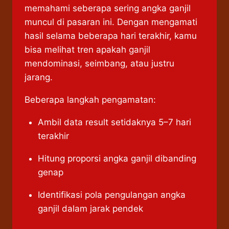
memahami seberapa sering angka ganjil
muncul di pasaran ini. Dengan mengamati
hasil selama beberapa hari terakhir, kamu
bisa melihat tren apakah ganjil
mendominasi, seimbang, atau justru
jarang.
Beberapa langkah pengamatan:
Ambil data result setidaknya 5–7 hari
terakhir
Hitung proporsi angka ganjil dibanding
genap
Identifikasi pola pengulangan angka
ganjil dalam jarak pendek