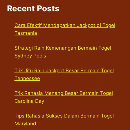
Recent Posts
Cara Efektif Mendapatkan Jackpot di Togel
Tasmania
Strategi Raih Kemenangan Bermain Togel
Sydney Pools
Trik Jitu Raih Jackpot Besar Bermain Togel
Tennessee
Trik Rahasia Menang Besar Bermain Togel
Carolina Day
Tips Rahasia Sukses Dalam Bermain Togel
Maryland