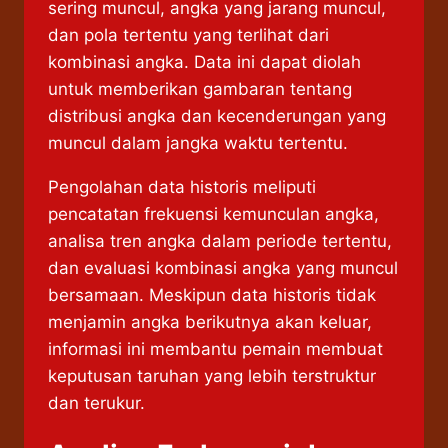
sering muncul, angka yang jarang muncul,
dan pola tertentu yang terlihat dari
kombinasi angka. Data ini dapat diolah
untuk memberikan gambaran tentang
distribusi angka dan kecenderungan yang
muncul dalam jangka waktu tertentu.
Pengolahan data historis meliputi
pencatatan frekuensi kemunculan angka,
analisa tren angka dalam periode tertentu,
dan evaluasi kombinasi angka yang muncul
bersamaan. Meskipun data historis tidak
menjamin angka berikutnya akan keluar,
informasi ini membantu pemain membuat
keputusan taruhan yang lebih terstruktur
dan terukur.