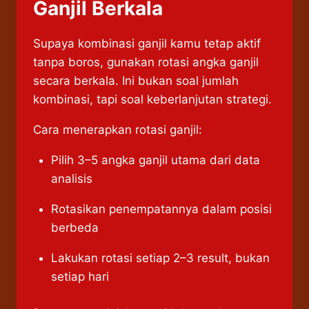
Ganjil Berkala
Supaya kombinasi ganjil kamu tetap aktif
tanpa boros, gunakan rotasi angka ganjil
secara berkala. Ini bukan soal jumlah
kombinasi, tapi soal keberlanjutan strategi.
Cara menerapkan rotasi ganjil:
Pilih 3–5 angka ganjil utama dari data
analisis
Rotasikan penempatannya dalam posisi
berbeda
Lakukan rotasi setiap 2–3 result, bukan
setiap hari