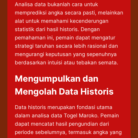
Analisa data bukanlah cara untuk
memprediksi angka secara pasti, melainkan
alat untuk memahami kecenderungan
statistik dari hasil historis. Dengan
pemahaman ini, pemain dapat mengatur
strategi taruhan secara lebih rasional dan
mengurangi keputusan yang sepenuhnya
berdasarkan intuisi atau tebakan semata.
Mengumpulkan dan
Mengolah Data Historis
Data historis merupakan fondasi utama
dalam analisa data Togel Maroko. Pemain
dapat mencatat hasil pengundian dari
periode sebelumnya, termasuk angka yang