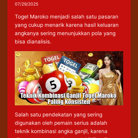
07/29/2025
Togel Maroko menjadi salah satu pasaran
yang cukup menarik karena hasil keluaran
angkanya sering menunjukkan pola yang
bisa dianalisis.
Salah satu pendekatan yang sering
digunakan oleh pemain serius adalah
teknik kombinasi angka ganjil, karena