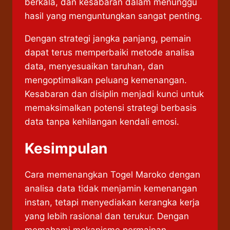
berkala, dan kesabaran dalam menunggu
hasil yang menguntungkan sangat penting.
Dengan strategi jangka panjang, pemain
dapat terus memperbaiki metode analisa
data, menyesuaikan taruhan, dan
mengoptimalkan peluang kemenangan.
Kesabaran dan disiplin menjadi kunci untuk
memaksimalkan potensi strategi berbasis
data tanpa kehilangan kendali emosi.
Kesimpulan
Cara memenangkan Togel Maroko dengan
analisa data tidak menjamin kemenangan
instan, tetapi menyediakan kerangka kerja
yang lebih rasional dan terukur. Dengan
memahami mekanisme permainan,