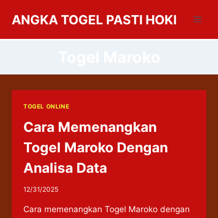
Skip
ANGKA TOGEL PASTI HOKI
to
content
Togel Maroko
TOGEL ONLINE
Cara Memenangkan
Togel Maroko Dengan
Analisa Data
12/31/2025
Cara memenangkan Togel Maroko dengan