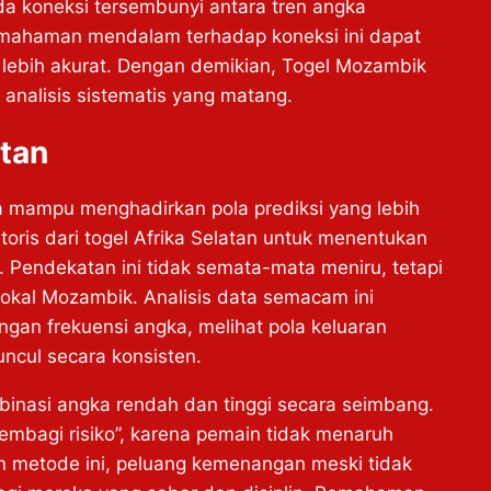
da koneksi tersembunyi antara tren angka
emahaman mendalam terhadap koneksi ini dapat
ebih akurat. Dengan demikian, Togel Mozambik
 analisis sistematis yang matang.
atan
a mampu menghadirkan pola prediksi yang lebih
oris dari togel Afrika Selatan untuk menentukan
. Pendekatan ini tidak semata-mata meniru, tetapi
lokal Mozambik. Analisis data semacam ini
gan frekuensi angka, melihat pola keluaran
ncul secara konsisten.
binasi angka rendah dan tinggi secara seimbang.
pembagi risiko”, karena pemain tidak menaruh
n metode ini, peluang kemenangan meski tidak