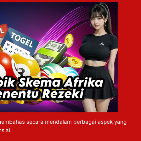
embahas secara mendalam berbagai aspek yang
sial.