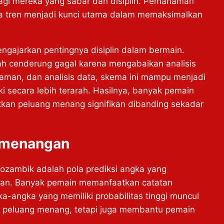
bagi mereka yang sabar dan disiplin. Pemahaman
tren menjadi kunci utama dalam memaksimalkan
engajarkan pentingnya disiplin dalam bermain.
kah cenderung gagal karena mengabaikan analisis
aman, dan analisis data, skema ini mampu menjadi
i secara lebih terarah. Hasilnya, banyak pemain
kan peluang menang signifikan dibanding sekadar
Kemenangan
Mozambik adalah pola prediksi angka yang
tan. Banyak pemain memanfaatkan catatan
angka yang memiliki probabilitas tinggi muncul
an peluang menang, tetapi juga membantu pemain