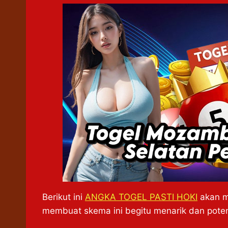
Berikut ini
ANGKA TOGEL PASTI HOKI
akan m
membuat skema ini begitu menarik dan poten