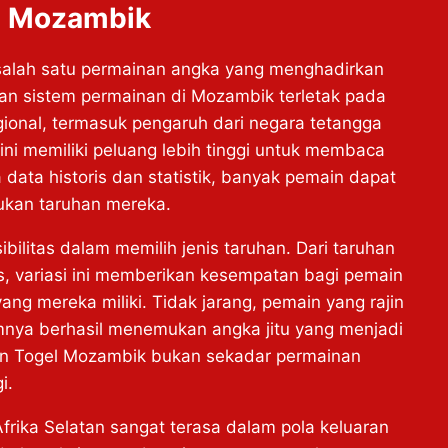
l Mozambik
 salah satu permainan angka yang menghadirkan
an sistem permainan di Mozambik terletak pada
egional, termasuk pengaruh dari negara tetangga
ni memiliki peluang lebih tinggi untuk membaca
ata historis dan statistik, banyak pemain dapat
tukan taruhan mereka.
bilitas dalam memilih jenis taruhan. Dari taruhan
, variasi ini memberikan kesempatan bagi pemain
ng mereka miliki. Tidak jarang, pemain yang rajin
mnya berhasil menemukan angka jitu yang menjadi
an Togel Mozambik bukan sekadar permainan
i.
frika Selatan sangat terasa dalam pola keluaran