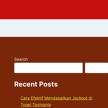
Search
Search
Recent Posts
Cara Efektif Mendapatkan Jackpot di
Togel Tasmania