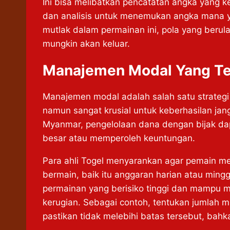
Ini bisa melibatkan pencatatan angka yang ke
dan analisis untuk menemukan angka mana y
mutlak dalam permainan ini, pola yang beru
mungkin akan keluar.
Manajemen Modal Yang T
Manajemen modal adalah salah satu strategi 
namun sangat krusial untuk keberhasilan jan
Myanmar, pengelolaan dana dengan bijak d
besar atau memperoleh keuntungan.
Para ahli Togel menyarankan agar pemain m
bermain, baik itu anggaran harian atau mingg
permainan yang berisiko tinggi dan mampu 
kerugian. Sebagai contoh, tentukan jumlah 
pastikan tidak melebihi batas tersebut, bah