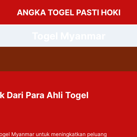
ANGKA TOGEL PASTI HOKI
Togel Myanmar
k Dari Para Ahli Togel
i Togel Myanmar untuk meningkatkan peluang