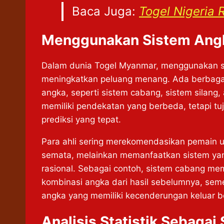
Baca Juga:
Togel Nigeria 
Menggunakan Sistem Ang
Dalam dunia Togel Myanmar, menggunakan si
meningkatkan peluang menang. Ada berbagai
angka, seperti sistem cabang, sistem silang,
memiliki pendekatan yang berbeda, tetapi 
prediksi yang tepat.
Para ahli sering merekomendasikan pemain 
semata, melainkan memanfaatkan sistem yang
rasional. Sebagai contoh, sistem cabang m
kombinasi angka dari hasil sebelumnya, se
angka yang memiliki kecenderungan keluar 
Analisis Statistik Sebagai 