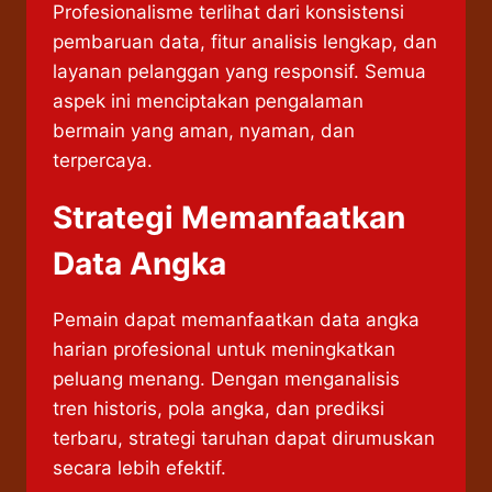
Profesionalisme terlihat dari konsistensi
pembaruan data, fitur analisis lengkap, dan
layanan pelanggan yang responsif. Semua
aspek ini menciptakan pengalaman
bermain yang aman, nyaman, dan
terpercaya.
Strategi Memanfaatkan
Data Angka
Pemain dapat memanfaatkan data angka
harian profesional untuk meningkatkan
peluang menang. Dengan menganalisis
tren historis, pola angka, dan prediksi
terbaru, strategi taruhan dapat dirumuskan
secara lebih efektif.