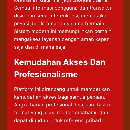
Keamanan data menjadi prioritas utama.
Semua informasi pengguna dan transaksi
disimpan secara terenkripsi, memastikan
privasi dan keamanan selama bermain.
Sistem modern ini memungkinkan pemain
mengakses layanan dengan aman kapan
saja dan di mana saja.
Kemudahan Akses Dan
Profesionalisme
Platform ini dirancang untuk memberikan
kemudahan akses bagi semua pemain.
Angka harian profesional disajikan dalam
format yang jelas, mudah dipahami, dan
dapat diunduh untuk referensi pribadi.