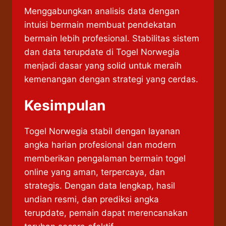
Menggabungkan analisis data dengan
intuisi bermain membuat pendekatan
bermain lebih profesional. Stabilitas sistem
dan data terupdate di Togel Norwegia
menjadi dasar yang solid untuk meraih
kemenangan dengan strategi yang cerdas.
Kesimpulan
Togel Norwegia stabil dengan layanan
angka harian profesional dan modern
memberikan pengalaman bermain togel
online yang aman, terpercaya, dan
strategis. Dengan data lengkap, hasil
undian resmi, dan prediksi angka
terupdate, pemain dapat merencanakan