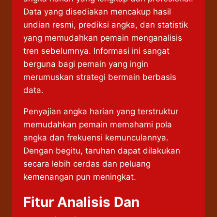
Data yang disediakan mencakup hasil
undian resmi, prediksi angka, dan statistik
yang memudahkan pemain menganalisis
tren sebelumnya. Informasi ini sangat
berguna bagi pemain yang ingin
merumuskan strategi bermain berbasis
data.
Penyajian angka harian yang terstruktur
memudahkan pemain memahami pola
angka dan frekuensi kemunculannya.
Dengan begitu, taruhan dapat dilakukan
secara lebih cerdas dan peluang
kemenangan pun meningkat.
Fitur Analisis Dan