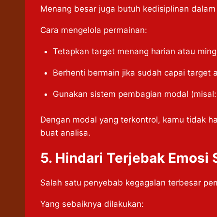
Menang besar juga butuh kedisiplinan dala
Cara mengelola permainan:
Tetapkan target menang harian atau ming
Berhenti bermain jika sudah capai target ag
Gunakan sistem pembagian modal (misal
Dengan modal yang terkontrol, kamu tidak ha
buat analisa.
5. Hindari Terjebak Emosi
Salah satu penyebab kegagalan terbesar pem
Yang sebaiknya dilakukan: