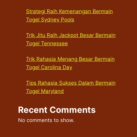
Strategi Raih Kemenangan Bermain
Togel Sydney Pools
Trik Jitu Raih Jackpot Besar Bermain
Togel Tennessee
Trik Rahasia Menang Besar Bermain
Togel Carolina Day
Tips Rahasia Sukses Dalam Bermain
Togel Maryland
Recent Comments
No comments to show.