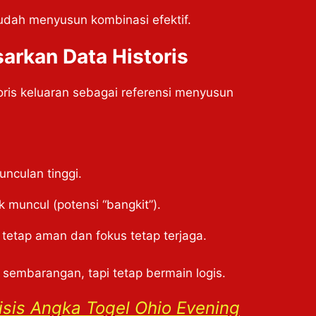
udah menyusun kombinasi efektif.
arkan Data Historis
ris keluaran sebagai referensi menyusun
nculan tinggi.
muncul (potensi “bangkit”).
 tetap aman dan fokus tetap terjaga.
sembarangan, tapi tetap bermain logis.
sis Angka Togel Ohio Evening