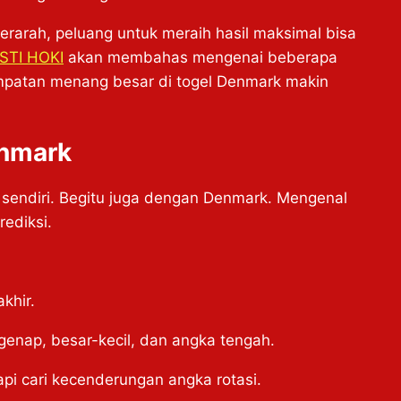
erarah, peluang untuk meraih hasil maksimal bisa
STI HOKI
akan membahas mengenai beberapa
mpatan menang besar di togel Denmark makin
enmark
a sendiri. Begitu juga dengan Denmark. Mengenal
ediksi.
khir.
genap, besar-kecil, dan angka tengah.
api cari kecenderungan angka rotasi.