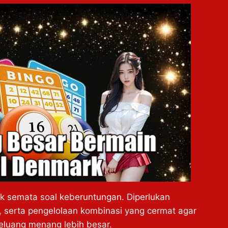
ak semata soal keberuntungan. Diperlukan
 serta pengelolaan kombinasi yang cermat agar
eluang menang lebih besar.