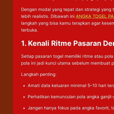
Dengan modal yang tepat dan strategi yang t
lebih realistis. Dibawah ini
ANGKA TOGEL PA
langkah yang bisa kamu terapkan agar kese
terbuka.
1. Kenali Ritme Pasaran D
Setiap pasaran togel memiliki ritme atau pol
pola ini jadi kunci utama sebelum membuat pr
Langkah penting:
Amati data keluaran minimal 5–10 hari tera
Perhatikan kemunculan pola angka ganjil-
Jangan hanya fokus pada angka favorit, t