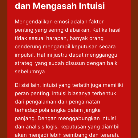
dan Mengasah Intuisi
Mengendalikan emosi adalah faktor
penting yang sering diabaikan. Ketika hasil
tidak sesuai harapan, banyak orang
cenderung mengambil keputusan secara
impulsif. Hal ini justru dapat mengganggu
strategi yang sudah disusun dengan baik
sebelumnya.
Di sisi lain, intuisi yang terlatih juga memiliki
peran penting. Intuisi biasanya terbentuk
dari pengalaman dan pengamatan
terhadap pola angka dalam jangka
panjang. Dengan menggabungkan intuisi
dan analisis logis, keputusan yang diambil
akan menjadi lebih seimbang dan terarah.