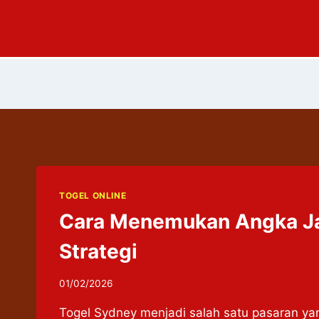
Skip
to
content
TOGEL ONLINE
Cara Menemukan Angka Ja
Strategi
01/02/2026
Togel Sydney menjadi salah satu pasaran yan