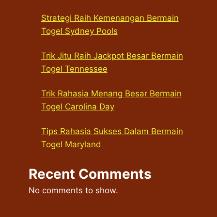
Strategi Raih Kemenangan Bermain
Togel Sydney Pools
Trik Jitu Raih Jackpot Besar Bermain
Togel Tennessee
Trik Rahasia Menang Besar Bermain
Togel Carolina Day
Tips Rahasia Sukses Dalam Bermain
Togel Maryland
Recent Comments
No comments to show.