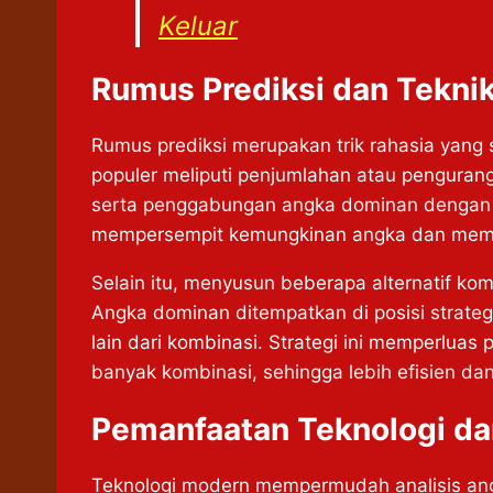
Keluar
Rumus Prediksi dan Tekni
Rumus prediksi merupakan trik rahasia yang 
populer meliputi penjumlahan atau penguranga
serta penggabungan angka dominan dengan 
mempersempit kemungkinan angka dan membua
Selain itu, menyusun beberapa alternatif komb
Angka dominan ditempatkan di posisi strateg
lain dari kombinasi. Strategi ini memperluas
banyak kombinasi, sehingga lebih efisien dan 
Pemanfaatan Teknologi dan
Teknologi modern mempermudah analisis angk