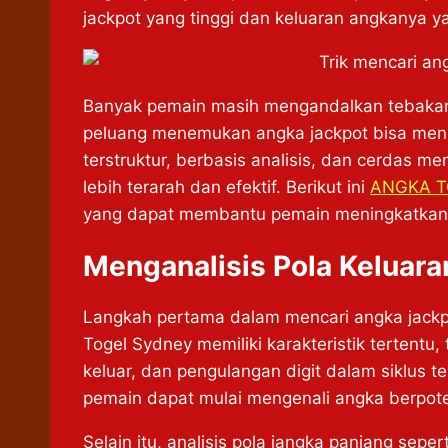
jackpot yang tinggi dan keluaran angkanya y
Banyak pemain masih mengandalkan tebakan a
peluang menemukan angka jackpot bisa meni
terstruktur, berbasis analisis, dan cerdas
lebih terarah dan efektif. Berikut ini
ANGKA T
yang dapat membantu pemain meningkatkan 
Menganalisis Pola Keluara
Langkah pertama dalam mencari angka jack
Togel Sydney memiliki karakteristik tertentu
keluar, dan pengulangan digit dalam siklus t
pemain dapat mulai mengenali angka berpote
Selain itu, analisis pola jangka panjang se