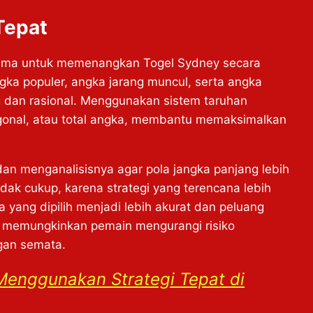
Tepat
utama untuk memenangkan Togel Sydney secara
ka populer, angka jarang muncul, serta angka
 dan rasional. Menggunakan sistem taruhan
iagonal, atau total angka, membantu memaksimalkan
dan menganalisisnya agar pola jangka panjang lebih
idak cukup, karena strategi yang terencana lebih
ka yang dipilih menjadi lebih akurat dan peluang
, memungkinkan pemain mengurangi risiko
gan semata.
enggunakan Strategi Tepat di