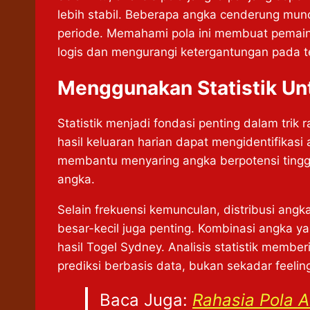
lebih stabil. Beberapa angka cenderung mun
periode. Memahami pola ini membuat pemain
logis dan mengurangi ketergantungan pada 
Menggunakan Statistik U
Statistik menjadi fondasi penting dalam trik
hasil keluaran harian dapat mengidentifikasi
membantu menyaring angka berpotensi tingg
angka.
Selain frekuensi kemunculan, distribusi angk
besar-kecil juga penting. Kombinasi angka 
hasil Togel Sydney. Analisis statistik mem
prediksi berbasis data, bukan sekadar feeling 
Baca Juga:
Rahasia Pola A