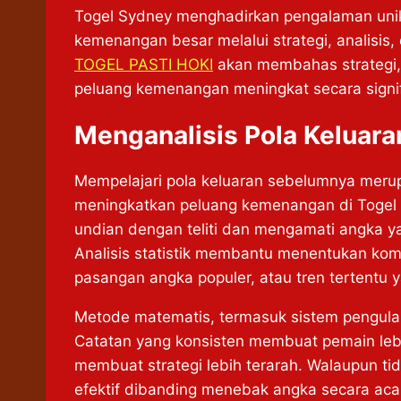
Togel Sydney menghadirkan pengalaman unik
kemenangan besar melalui strategi, analisis, 
TOGEL PASTI HOKI
akan membahas strategi, 
peluang kemenangan meningkat secara signif
Menganalisis Pola Keluaran
Mempelajari pola keluaran sebelumnya meru
meningkatkan peluang kemenangan di Togel 
undian dengan teliti dan mengamati angka ya
Analisis statistik membantu menentukan komb
pasangan angka populer, atau tren tertentu 
Metode matematis, termasuk sistem pengulan
Catatan yang konsisten membuat pemain leb
membuat strategi lebih terarah. Walaupun ti
efektif dibanding menebak angka secara aca