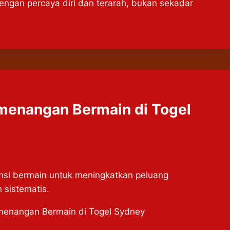
ngan percaya diri dan terarah, bukan sekadar
menangan Bermain di Togel
stensi bermain untuk meningkatkan peluang
 sistematis.