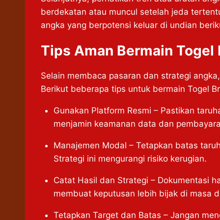
berdekatan atau muncul setelah jeda terten
angka yang berpotensi keluar di undian berik
Tips Aman Bermain Togel 
Selain membaca pasaran dan strategi angka,
Berikut beberapa tips untuk bermain Togel 
Gunakan Platform Resmi – Pastikan taruhan
menjamin keamanan data dan pembayara
Manajemen Modal – Tetapkan batas taruha
Strategi ini mengurangi risiko kerugian.
Catat Hasil dan Strategi – Dokumentasi h
membuat keputusan lebih bijak di masa d
Tetapkan Target dan Batas – Jangan meng