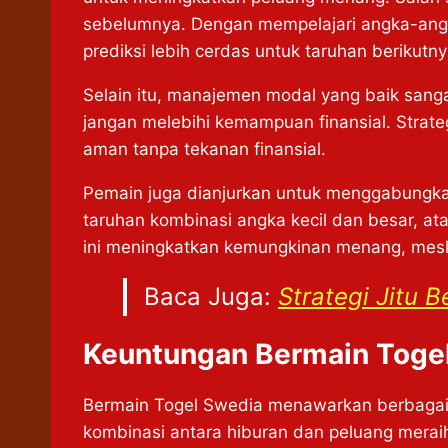
sebelumnya. Dengan mempelajari angka-ang
prediksi lebih cerdas untuk taruhan berikutny
Selain itu, manajemen modal yang baik sanga
jangan melebihi kemampuan finansial. Strat
aman tanpa tekanan finansial.
Pemain juga dianjurkan untuk menggabungka
taruhan kombinasi angka kecil dan besar, at
ini meningkatkan kemungkinan menang, mes
Baca Juga:
Strategi Jitu
Keuntungan Bermain Toge
Bermain Togel Swedia menawarkan berbagai
kombinasi antara hiburan dan peluang merai