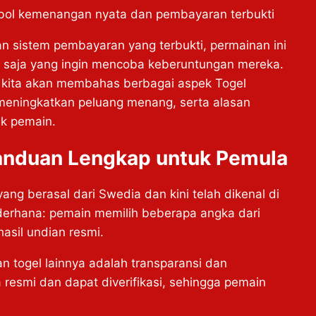
n sistem pembayaran yang terbukti, permainan ini
 saja yang ingin mencoba keberuntungan mereka.
, kita akan membahas berbagai aspek Togel
 meningkatkan peluang menang, serta alasan
ak pemain.
anduan Lengkap untuk Pemula
ng berasal dari Swedia dan kini telah dikenal di
derhana: pemain memilih beberapa angka dari
asil undian resmi.
 togel lainnya adalah transparansi dan
 resmi dan dapat diverifikasi, sehingga pemain