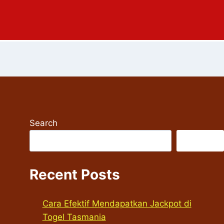
Search
Search
Recent Posts
Cara Efektif Mendapatkan Jackpot di
Togel Tasmania