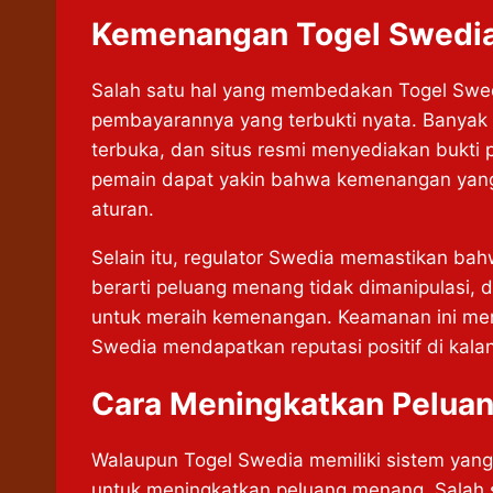
Kemenangan Togel Swedia
Salah satu hal yang membedakan Togel Swedia
pembayarannya yang terbukti nyata. Banya
terbuka, dan situs resmi menyediakan bukti 
pemain dapat yakin bahwa kemenangan yang
aturan.
Selain itu, regulator Swedia memastikan bah
berarti peluang menang tidak dimanipulasi,
untuk meraih kemenangan. Keamanan ini men
Swedia mendapatkan reputasi positif di kala
Cara Meningkatkan Pelua
Walaupun Togel Swedia memiliki sistem yang 
untuk meningkatkan peluang menang. Salah