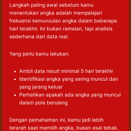
Langkah paling awal sebelum kamu
menentukan angka adalah mempelajari
frekuensi kemunculan angka dalam beberapa
hari terakhir. Ini bukan ramalan, tapi analisis
sederhana dari data real.
Yang perlu kamu lakukan:
Ambil data result minimal 5 hari terakhir
Identifikasi angka yang sering muncul dan
yang jarang keluar
Perhatikan apakah ada angka yang muncul
dalam pola berulang
Dengan pemahaman ini, kamu jadi lebih
terarah saat memilih angka, bukan asal tebak.