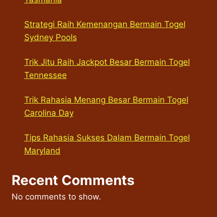
Strategi Raih Kemenangan Bermain Togel
Sydney Pools
Trik Jitu Raih Jackpot Besar Bermain Togel
Tennessee
Trik Rahasia Menang Besar Bermain Togel
Carolina Day
Tips Rahasia Sukses Dalam Bermain Togel
Maryland
Recent Comments
No comments to show.