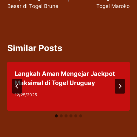
Besar di Togel Brunei
Togel Maroko
Similar Posts
Langkah Aman Mengejar Jackpot
Maksimal di Togel Uruguay
12/25/2025