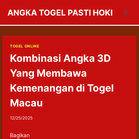
Skip
ANGKA TOGEL PASTI HOKI
to
content
TOGEL ONLINE
Kombinasi Angka 3D
Yang Membawa
Kemenangan di Togel
Macau
12/25/2025
Bagikan