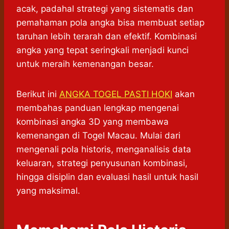
acak, padahal strategi yang sistematis dan
pemahaman pola angka bisa membuat setiap
taruhan lebih terarah dan efektif. Kombinasi
angka yang tepat seringkali menjadi kunci
untuk meraih kemenangan besar.
Berikut ini
ANGKA TOGEL PASTI HOKI
akan
membahas panduan lengkap mengenai
kombinasi angka 3D yang membawa
kemenangan di Togel Macau. Mulai dari
mengenali pola historis, menganalisis data
keluaran, strategi penyusunan kombinasi,
hingga disiplin dan evaluasi hasil untuk hasil
yang maksimal.