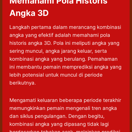
Memahami Pola Historis
Angka 3D
Langkah pertama dalam merancang kombinasi
angka yang efektif adalah memahami pola
historis angka 3D. Pola ini meliputi angka yang
sering muncul, angka jarang keluar, serta
kombinasi angka yang berulang. Pemahaman
ini membantu pemain memprediksi angka yang
lebih potensial untuk muncul di periode
berikutnya.
Mengamati keluaran beberapa periode terakhir
memungkinkan pemain mengenali tren angka
dan siklus pengulangan. Dengan begitu,
kombinasi angka yang dipasang tidak lagi