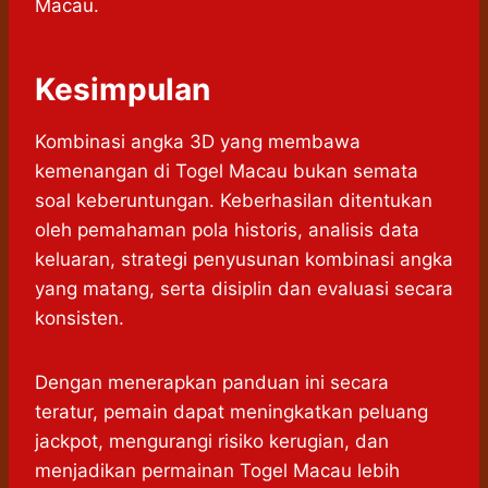
Macau.
Kesimpulan
Kombinasi angka 3D yang membawa
kemenangan di Togel Macau bukan semata
soal keberuntungan. Keberhasilan ditentukan
oleh pemahaman pola historis, analisis data
keluaran, strategi penyusunan kombinasi angka
yang matang, serta disiplin dan evaluasi secara
konsisten.
Dengan menerapkan panduan ini secara
teratur, pemain dapat meningkatkan peluang
jackpot, mengurangi risiko kerugian, dan
menjadikan permainan Togel Macau lebih