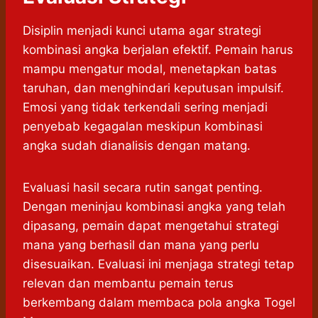
Disiplin menjadi kunci utama agar strategi
kombinasi angka berjalan efektif. Pemain harus
mampu mengatur modal, menetapkan batas
taruhan, dan menghindari keputusan impulsif.
Emosi yang tidak terkendali sering menjadi
penyebab kegagalan meskipun kombinasi
angka sudah dianalisis dengan matang.
Evaluasi hasil secara rutin sangat penting.
Dengan meninjau kombinasi angka yang telah
dipasang, pemain dapat mengetahui strategi
mana yang berhasil dan mana yang perlu
disesuaikan. Evaluasi ini menjaga strategi tetap
relevan dan membantu pemain terus
berkembang dalam membaca pola angka Togel