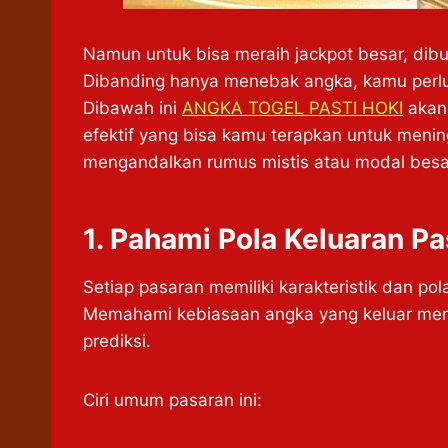
Namun untuk bisa meraih jackpot besar, dibu
Dibanding hanya menebak angka, kamu perlu 
Dibawah ini
ANGKA TOGEL PASTI HOKI
akan
efektif yang bisa kamu terapkan untuk meni
mengandalkan rumus mistis atau modal besa
1. Pahami Pola Keluaran P
Setiap pasaran memiliki karakteristik dan pol
Memahami kebiasaan angka yang keluar men
prediksi.
Ciri umum pasaran ini: