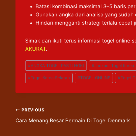
Batasi kombinasi maksimal 3–5 baris per 
Gunakan angka dari analisa yang sudah d
Hindari mengganti strategi terlalu cepat
Simak dan ikuti terus informasi togel online
AKURAT
.
Post
#
ANGKA TOGEL PASTI HOKI
#
Jackpot Togel Korea 
Tags:
#
Togel Korea Selatan
#
TOGEL ONLINE
#
Togel O
Post
PREVIOUS
Cara Menang Besar Bermain Di Togel Denmark
navigation