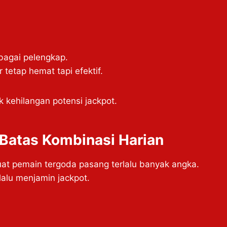
bagai pelengkap.
tetap hemat tapi efektif.
ak kehilangan potensi jackpot.
 Batas Kombinasi Harian
at pemain tergoda pasang terlalu banyak angka.
alu menjamin jackpot.