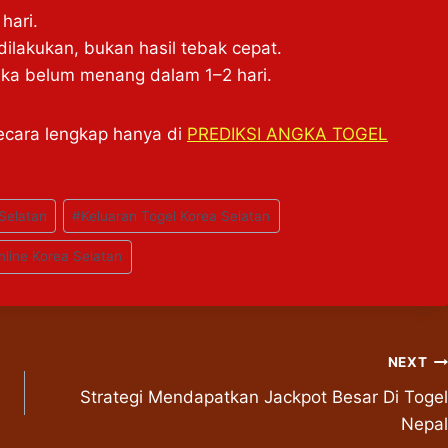
hari.
ilakukan, bukan hasil tebak cepat.
 jika belum menang dalam 1–2 hari.
 secara lengkap hanya di
PREDIKSI ANGKA TOGEL
Selatan
#
Keluaran Togel Korea Selatan
nline Korea Selatan
NEXT
Strategi Mendapatkan Jackpot Besar Di Togel
Nepal