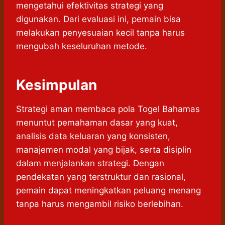
mengetahui efektivitas strategi yang
digunakan. Dari evaluasi ini, pemain bisa
melakukan penyesuaian kecil tanpa harus
mengubah keseluruhan metode.
Kesimpulan
Strategi aman membaca pola Togel Bahamas
menuntut pemahaman dasar yang kuat,
analisis data keluaran yang konsisten,
manajemen modal yang bijak, serta disiplin
dalam menjalankan strategi. Dengan
pendekatan yang terstruktur dan rasional,
pemain dapat meningkatkan peluang menang
tanpa harus mengambil risiko berlebihan.