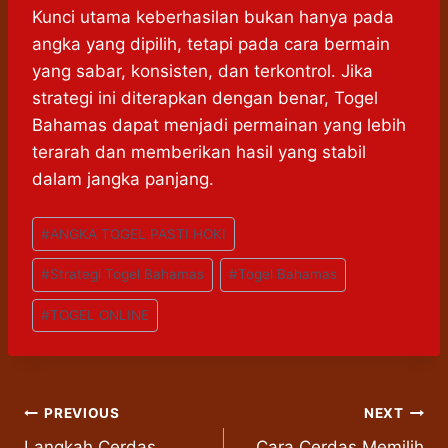
Kunci utama keberhasilan bukan hanya pada
angka yang dipilih, tetapi pada cara bermain
yang sabar, konsisten, dan terkontrol. Jika
strategi ini diterapkan dengan benar, Togel
Bahamas dapat menjadi permainan yang lebih
terarah dan memberikan hasil yang stabil
dalam jangka panjang.
Post
#
ANGKA TOGEL PASTI HOKI
Tags:
#
Strategi Togel Bahamas
#
Togel Bahamas
#
TOGEL ONLINE
Post
PREVIOUS
NEXT
Langkah Cerdas
Cara Cerdas Memilih