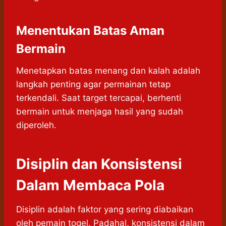
Menentukan Batas Aman
Bermain
Menetapkan batas menang dan kalah adalah
langkah penting agar permainan tetap
terkendali. Saat target tercapai, berhenti
bermain untuk menjaga hasil yang sudah
diperoleh.
Disiplin dan Konsistensi
Dalam Membaca Pola
Disiplin adalah faktor yang sering diabaikan
oleh pemain togel. Padahal, konsistensi dalam