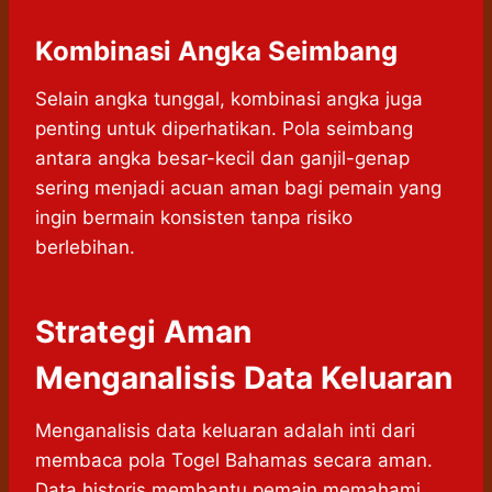
Kombinasi Angka Seimbang
Selain angka tunggal, kombinasi angka juga
penting untuk diperhatikan. Pola seimbang
antara angka besar-kecil dan ganjil-genap
sering menjadi acuan aman bagi pemain yang
ingin bermain konsisten tanpa risiko
berlebihan.
Strategi Aman
Menganalisis Data Keluaran
Menganalisis data keluaran adalah inti dari
membaca pola Togel Bahamas secara aman.
Data historis membantu pemain memahami