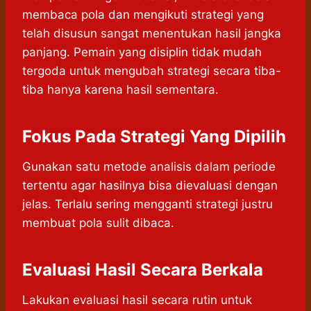
membaca pola dan mengikuti strategi yang
telah disusun sangat menentukan hasil jangka
panjang. Pemain yang disiplin tidak mudah
tergoda untuk mengubah strategi secara tiba-
tiba hanya karena hasil sementara.
Fokus Pada Strategi Yang Dipilih
Gunakan satu metode analisis dalam periode
tertentu agar hasilnya bisa dievaluasi dengan
jelas. Terlalu sering mengganti strategi justru
membuat pola sulit dibaca.
Evaluasi Hasil Secara Berkala
Lakukan evaluasi hasil secara rutin untuk