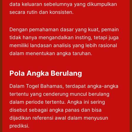
data keluaran sebelumnya yang dikumpulkan
secara rutin dan konsisten.
Dengan pemahaman dasar yang kuat, pemain
tidak hanya mengandalkan insting, tetapi juga
memiliki landasan analisis yang lebih rasional
dalam menentukan angka taruhan.
Pola Angka Berulang
Dalam Togel Bahamas, terdapat angka-angka
tertentu yang cenderung muncul berulang
dalam periode tertentu. Angka ini sering
disebut sebagai angka panas dan bisa
dijadikan referensi awal dalam menyusun
prediksi.