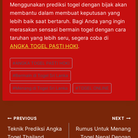
Menggunakan prediksi togel dengan bijak akan
membantu dalam membuat keputusan yang
lebih baik saat bertaruh. Bagi Anda yang ingin
merasakan sensasi bermain togel dengan cara
taruhan yang lebih seru, segera coba di
ANGKA TOGEL PASTI HOKI
.
Post
#
ANGKA TOGEL PASTI HOKI
Tags:
#
Bermain di Togel Sri Lanka
#
Menang di Togel Sri Lanka
#
TOGEL ONLINE
Post
PREVIOUS
NEXT
Teknik Prediksi Angka
Rumus Untuk Menang
navigation
Togel Thailand
Togel Nepal Dengan