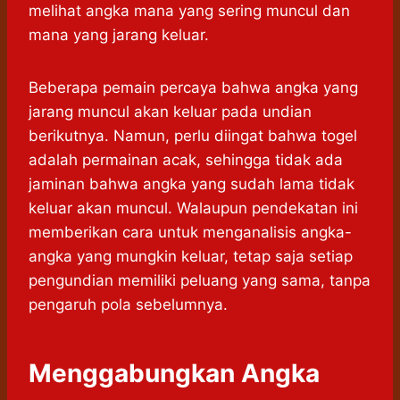
melihat angka mana yang sering muncul dan
mana yang jarang keluar.
Beberapa pemain percaya bahwa angka yang
jarang muncul akan keluar pada undian
berikutnya. Namun, perlu diingat bahwa togel
adalah permainan acak, sehingga tidak ada
jaminan bahwa angka yang sudah lama tidak
keluar akan muncul. Walaupun pendekatan ini
memberikan cara untuk menganalisis angka-
angka yang mungkin keluar, tetap saja setiap
pengundian memiliki peluang yang sama, tanpa
pengaruh pola sebelumnya.
Menggabungkan Angka