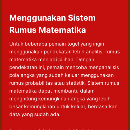
Menggunakan Sistem
Rumus Matematika
Untuk beberapa pemain togel yang ingin
menggunakan pendekatan lebih analitis, rumus
matematika menjadi pilihan. Dengan
pendekatan ini, pemain mencoba menganalisis
pola angka yang sudah keluar menggunakan
rumus probabilitas atau statistik. Sistem rumus
matematika dapat membantu dalam
menghitung kemungkinan angka yang lebih
besar kemungkinan untuk keluar, berdasarkan
data yang sudah ada.