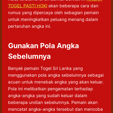
TOGEL PASTI HOKI
akan beberapa cara dan
rumus yang dipercaya oleh sebagian pemain
untuk meningkatkan peluang menang dalam
pertaruhan angka ini.
Gunakan Pola Angka
Sebelumnya
Banyak pemain Togel Sri Lanka yang
menggunakan pola angka sebelumnya sebagai
acuan untuk menebak angka yang akan keluar.
Pola ini melibatkan pengamatan terhadap
angka-angka yang sudah keluar dalam
beberapa undian sebelumnya. Pemain akan
mencatat angka-angka tersebut dan mencoba