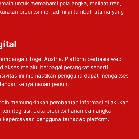
pemain untuk memahami pola angka, melihat tren,
akuratan prediksi menjadi nilai tambah utama yang
ital
gembangan Togel Austria. Platform berbasis web
diakses melalui berbagai perangkat seperti
nsivitas ini memastikan pengguna dapat mengakses
a dengan kenyamanan penuh.
anggih memungkinkan pembaruan informasi dilakukan
terintegrasi, data prediksi harian dan angka
an kepercayaan pengguna terhadap platform.