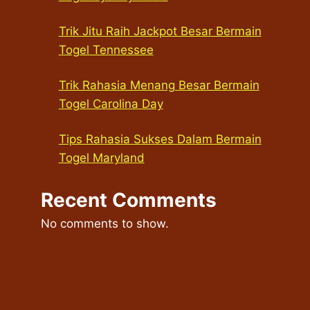
Trik Jitu Raih Jackpot Besar Bermain
Togel Tennessee
Trik Rahasia Menang Besar Bermain
Togel Carolina Day
Tips Rahasia Sukses Dalam Bermain
Togel Maryland
Recent Comments
No comments to show.