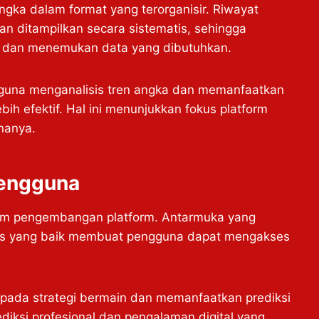
ngka dalam format yang terorganisir. Riwayat
an ditampilkan secara sistematis, sehingga
 dan menemukan data yang dibutuhkan.
gguna menganalisis tren angka dan memanfaatkan
ebih efektif. Hal ini menunjukkan fokus platform
nanya.
Pengguna
lam pengembangan platform. Antarmuka yang
akses yang baik membuat pengguna dapat mengakses
pada strategi bermain dan memanfaatkan prediksi
diksi profesional dan pengalaman digital yang