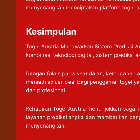
menyenangkan menciptakan platform togel on
Kesimpulan
Togel Austria Menawarkan Sistem Prediksi 
kombinasi teknologi digital, sistem prediksi 
Dengan fokus pada keandalan, kemudahan ak
menjadi solusi ideal bagi penggemar togel y
dan profesional.
Kehadiran Togel Austria menunjukkan bagaima
layanan prediksi angka dan memberikan peng
menyenangkan.
Post