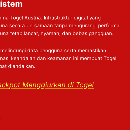
Sistem
ma Togel Austria. Infrastruktur digital yang
na secara bersamaan tanpa mengurangi performa
una tetap lancar, nyaman, dan bebas gangguan.
n melindungi data pengguna serta memastikan
mbinasi keandalan dan keamanan ini membuat Togel
pat diandalkan.
ackpot Menggiurkan di Togel
r