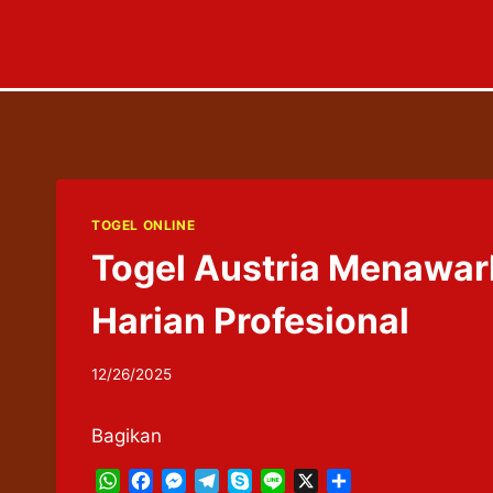
Skip
to
content
TOGEL ONLINE
Togel Austria Menawar
Harian Profesional
12/26/2025
Bagikan
W
F
M
T
S
L
X
S