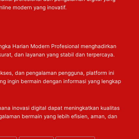
line modern yang inovatif.
Angka Harian Modern Profesional menghadirkan
akurat, dan layanan yang stabil dan terpercaya.
ses, dan pengalaman pengguna, platform ini
ang ingin bermain dengan informasi yang lengkap
na inovasi digital dapat meningkatkan kualitas
alaman bermain yang lebih efisien, aman, dan