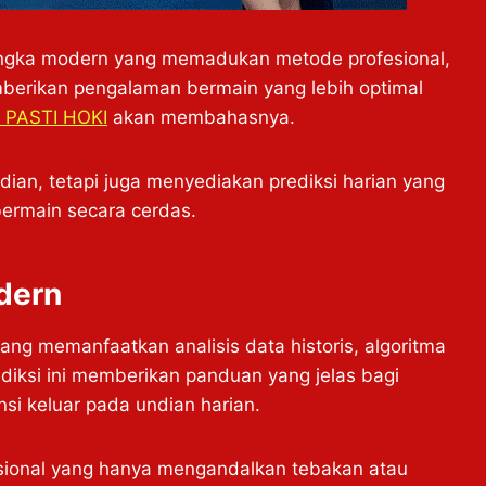
 angka modern yang memadukan metode profesional,
memberikan pengalaman bermain yang lebih optimal
PASTI HOKI
akan membahasnya.
dian, tetapi juga menyediakan prediksi harian yang
ermain secara cerdas.
dern
ang memanfaatkan analisis data historis, algoritma
ediksi ini memberikan panduan yang jelas bagi
i keluar pada undian harian.
sional yang hanya mengandalkan tebakan atau