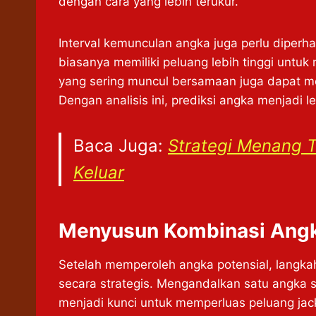
dengan cara yang lebih terukur.
Interval kemunculan angka juga perlu diperh
biasanya memiliki peluang lebih tinggi untu
yang sering muncul bersamaan juga dapat m
Dengan analisis ini, prediksi angka menjadi leb
Baca Juga:
Strategi Menang T
Keluar
Menyusun Kombinasi Ang
Setelah memperoleh angka potensial, langk
secara strategis. Mengandalkan satu angka sa
menjadi kunci untuk memperluas peluang jac