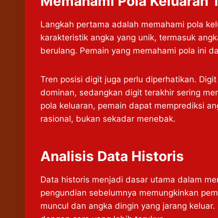
Memahami Pola Keluaran T
Langkah pertama adalah memahami pola kelua
karakteristik angka yang unik, termasuk ang
berulang. Pemain yang memahami pola ini da
Tren posisi digit juga perlu diperhatikan. Di
dominan, sedangkan digit terakhir sering m
pola keluaran, pemain dapat memprediksi an
rasional, bukan sekadar menebak.
Analisis Data Historis
Data historis menjadi dasar utama dalam men
pengundian sebelumnya memungkinkan pemai
muncul dan angka dingin yang jarang keluar.