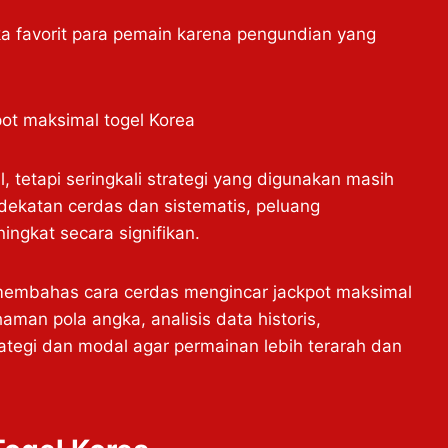
ka favorit para pemain karena pengundian yang
 tetapi seringkali strategi yang digunakan masih
dekatan cerdas dan sistematis, peluang
ngkat secara signifikan.
embahas cara cerdas mengincar jackpot maksimal
man pola angka, analisis data historis,
tegi dan modal agar permainan lebih terarah dan