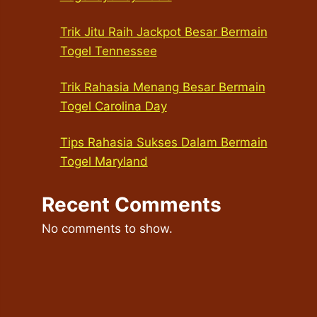
Trik Jitu Raih Jackpot Besar Bermain
Togel Tennessee
Trik Rahasia Menang Besar Bermain
Togel Carolina Day
Tips Rahasia Sukses Dalam Bermain
Togel Maryland
Recent Comments
No comments to show.