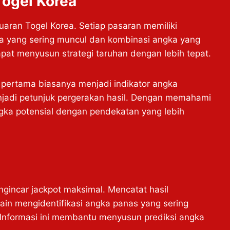
ogel Korea
ran Togel Korea. Setiap pasaran memiliki
ka yang sering muncul dan kombinasi angka yang
pat menyusun strategi taruhan dengan lebih tepat.
git pertama biasanya menjadi indikator angka
enjadi petunjuk pergerakan hasil. Dengan memahami
gka potensial dengan pendekatan yang lebih
gincar jackpot maksimal. Mencatat hasil
n mengidentifikasi angka panas yang sering
 Informasi ini membantu menyusun prediksi angka