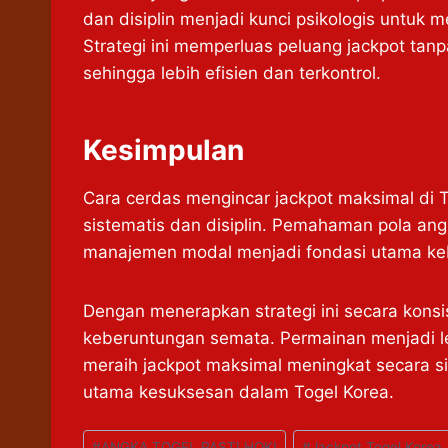
dan disiplin menjadi kunci psikologis untuk 
Strategi ini memperluas peluang jackpot tan
sehingga lebih efisien dan terkontrol.
Kesimpulan
Cara cerdas mengincar jackpot maksimal di
sistematis dan disiplin. Pemahaman pola angka
manajemen modal menjadi fondasi utama keb
Dengan menerapkan strategi ini secara konsi
keberuntungan semata. Permainan menjadi leb
meraih jackpot maksimal meningkat secara sig
utama kesuksesan dalam Togel Korea.
Post
#
ANGKA TOGEL PASTI HOKI
#
Jackpot Togel Korea