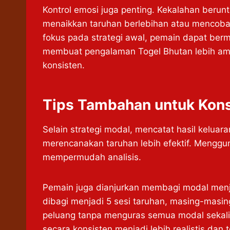
Kontrol emosi juga penting. Kekalahan berunt
menaikkan taruhan berlebihan atau mencoba
fokus pada strategi awal, pemain dapat berma
membuat pengalaman Togel Bhutan lebih ama
konsisten.
Tips Tambahan untuk Kons
Selain strategi modal, mencatat hasil kelua
merencanakan taruhan lebih efektif. Menggun
mempermudah analisis.
Pemain juga dianjurkan membagi modal menja
dibagi menjadi 5 sesi taruhan, masing-masi
peluang tanpa menguras semua modal sekaligu
secara konsisten menjadi lebih realistis dan t