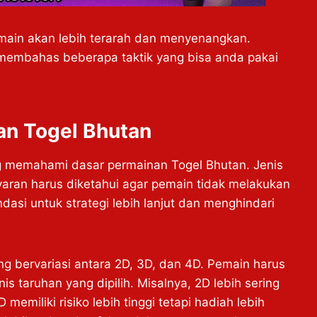
main akan lebih terarah dan menyenangkan.
embahas beberapa taktik yang bisa anda pakai
n Togel Bhutan
g memahami dasar permainan Togel Bhutan. Jenis
yaran harus diketahui agar pemain tidak melakukan
asi untuk strategi lebih lanjut dan menghindari
ng bervariasi antara 2D, 3D, dan 4D. Pemain harus
s taruhan yang dipilih. Misalnya, 2D lebih sering
miliki risiko lebih tinggi tetapi hadiah lebih