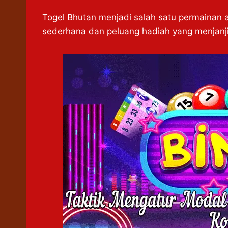
h
a
e
e
k
i
h
a
c
s
l
y
n
a
Togel Bhutan menjadi salah satu permainan 
t
e
s
e
p
e
r
sederhana dan peluang hadiah yang menjanj
s
b
e
g
e
e
A
o
n
r
p
o
g
a
p
k
e
m
r