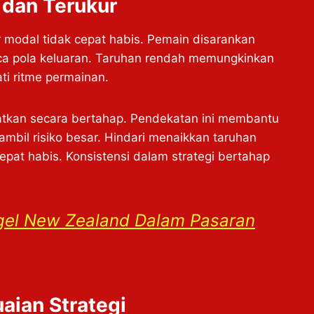
 dan Terukur
r modal tidak cepat habis. Pemain disarankan
a pola keluaran. Taruhan rendah memungkinkan
i ritme permainan.
ngkatkan secara bertahap. Pendekatan ini membantu
bil risiko besar. Hindari menaikkan taruhan
pat habis. Konsistensi dalam strategi bertahap
gel New Zealand Dalam Pasaran
aian Strategi