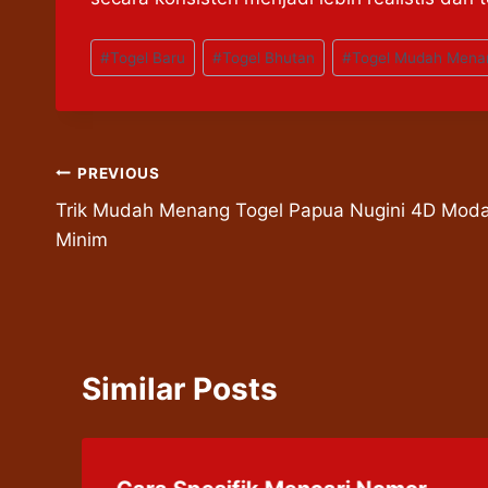
Post
#
Togel Baru
#
Togel Bhutan
#
Togel Mudah Mena
Tags:
Post
PREVIOUS
Trik Mudah Menang Togel Papua Nugini 4D Moda
navigation
Minim
Similar Posts