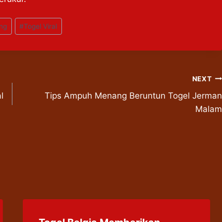
ng
#
Togel Viral
NEXT
l
Tips Ampuh Menang Beruntun Togel Jerman
Malam