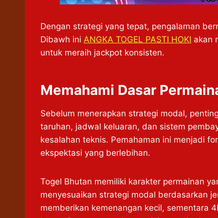
Dengan strategi yang tepat, pengalaman ber
Dibawh ini
ANGKA TOGEL PASTI HOKI
akan m
untuk meraih jackpot konsisten.
Memahami Dasar Permaina
Sebelum menerapkan strategi modal, pentin
taruhan, jadwal keluaran, dan sistem pemba
kesalahan teknis. Pemahaman ini menjadi fond
ekspektasi yang berlebihan.
Togel Bhutan memiliki karakter permainan ya
menyesuaikan strategi modal berdasarkan jeni
memberikan kemenangan kecil, sementara 4D me