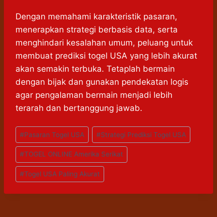
Dengan memahami karakteristik pasaran,
menerapkan strategi berbasis data, serta
menghindari kesalahan umum, peluang untuk
membuat prediksi togel USA yang lebih akurat
akan semakin terbuka. Tetaplah bermain
dengan bijak dan gunakan pendekatan logis
agar pengalaman bermain menjadi lebih
terarah dan bertanggung jawab.
Post
#
Pasaran Togel USA
#
Strategi Prediksi Togel USA
Tags:
#
TOGEL ONLINE Amerika Serikat
#
Togel USA Paling Akurat