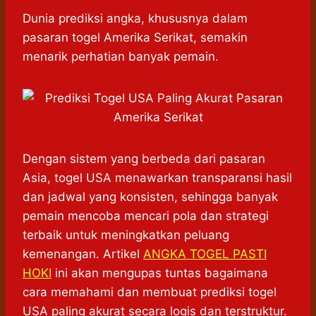
h
a
e
e
k
i
h
a
c
s
l
y
n
a
Dunia prediksi angka, khususnya dalam
t
e
s
e
p
e
r
pasaran togel Amerika Serikat, semakin
s
b
e
g
e
e
menarik perhatian banyak pemain.
A
o
n
r
p
o
g
a
p
k
e
m
r
Dengan sistem yang berbeda dari pasaran
Asia, togel USA menawarkan transparansi hasil
dan jadwal yang konsisten, sehingga banyak
pemain mencoba mencari pola dan strategi
terbaik untuk meningkatkan peluang
kemenangan. Artikel
ANGKA TOGEL PASTI
HOKI
ini akan mengupas tuntas bagaimana
cara memahami dan membuat prediksi togel
USA paling akurat secara logis dan terstruktur.