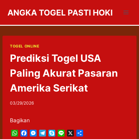
Skip
ANGKA TOGEL PASTI HOKI
to
content
TOGEL ONLINE
Prediksi Togel USA
Paling Akurat Pasaran
Amerika Serikat
03/29/2026
Bagikan
W
F
M
T
S
L
X
S