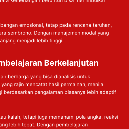
entara kemenangan beruntun bisa menimbulkan
angan emosional, tetap pada rencana taruhan,
ecara sembrono. Dengan manajemen modal yang
njang menjadi lebih tinggi.
mbelajaran Berkelanjutan
n berharga yang bisa dianalisis untuk
yang rajin mencatat hasil permainan, menilai
gi berdasarkan pengalaman biasanya lebih adaptif
tau kalah, tetapi juga memahami pola angka, reaksi
yang lebih tepat. Dengan pembelajaran