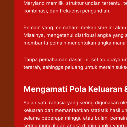
Maryland memiliki struktur undian tertentu, 
kombinasi, dan frekuensi pengundian.
Pemain yang memahami mekanisme ini akan l
Misalnya, mengetahui distribusi angka yang s
membantu pemain menentukan angka mana yan
Tanpa pemahaman dasar ini, setiap upaya un
terarah, sehingga peluang untuk meraih suks
Mengamati Pola Keluaran &
Salah satu rahasia yang sering digunakan o
keluaran dan memanfaatkan statistik hasil 
selama beberapa minggu atau bulan, pemain 
sering muncul dan angka dingin angka yang j