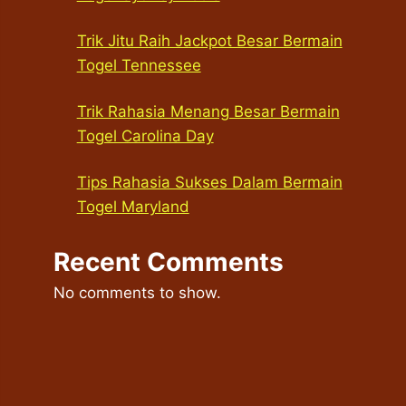
Trik Jitu Raih Jackpot Besar Bermain
Togel Tennessee
Trik Rahasia Menang Besar Bermain
Togel Carolina Day
Tips Rahasia Sukses Dalam Bermain
Togel Maryland
Recent Comments
No comments to show.