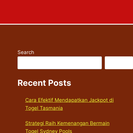
Search
Search
Recent Posts
Cara Efektif Mendapatkan Jackpot di
Togel Tasmania
Strategi Raih Kemenangan Bermain
Togel Sydney Pools