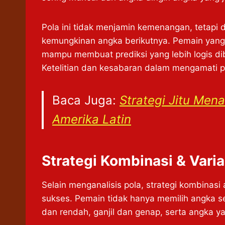
Pola ini tidak menjamin kemenangan, tetapi 
kemungkinan angka berikutnya. Pemain yang 
mampu membuat prediksi yang lebih logis di
Ketelitian dan kesabaran dalam mengamati pol
Baca Juga:
Strategi Jitu Men
Amerika Latin
Strategi Kombinasi & Vari
Selain menganalisis pola, strategi kombinasi
sukses. Pemain tidak hanya memilih angka s
dan rendah, ganjil dan genap, serta angka y