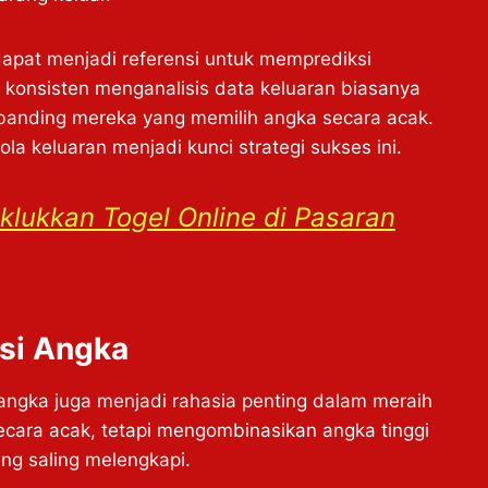
dapat menjadi referensi untuk memprediksi
konsisten menganalisis data keluaran biasanya
banding mereka yang memilih angka secara acak.
a keluaran menjadi kunci strategi sukses ini.
aklukkan Togel Online di Pasaran
asi Angka
 angka juga menjadi rahasia penting dalam meraih
ecara acak, tetapi mengombinasikan angka tinggi
ang saling melengkapi.