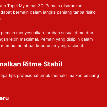
lam Togel Myanmar 3D. Pemain disarankan
dapat bermain dalam jangka panjang tanpa risiko
.
pemain menyesuaikan taruhan sesuai ritme dan
gan lebih maksimal. Pemain yang disiplin dalam
n mampu membuat keputusan yang rasional.
alkan Ritme Stabil
rapa tips profesional untuk memaksimalkan peluang
aru