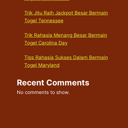
Trik Jitu Raih Jackpot Besar Bermain
Togel Tennessee
Trik Rahasia Menang Besar Bermain
Togel Carolina Day
Tips Rahasia Sukses Dalam Bermain
Togel Maryland
Recent Comments
No comments to show.