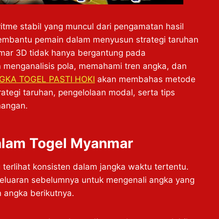
itme stabil yang muncul dari pengamatan hasil
membantu pemain dalam menyusun strategi taruhan
anmar 3D tidak hanya bergantung pada
 menganalisis pola, memahami tren angka, dan
GKA TOGEL PASTI HOKI
akan membahas metode
ategi taruhan, pengelolaan modal, serta tips
nangan.
alam Togel Myanmar
 terlihat konsisten dalam jangka waktu tertentu.
eluaran sebelumnya untuk mengenali angka yang
 angka berikutnya.