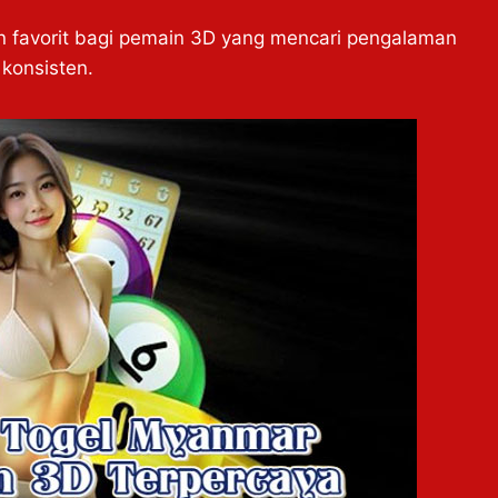
n favorit bagi pemain 3D yang mencari pengalaman
konsisten.