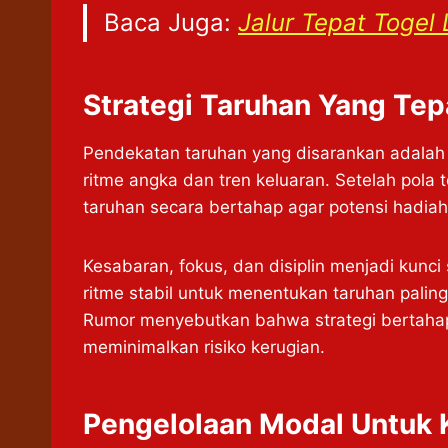
Baca Juga:
Jalur Tepat Togel
Strategi Taruhan Yang Tep
Pendekatan taruhan yang disarankan adala
ritme angka dan tren keluaran. Setelah pola t
taruhan secara bertahap agar potensi hadiah
Kesabaran, fokus, dan disiplin menjadi kunc
ritme stabil untuk menentukan taruhan paling
Rumor menyebutkan bahwa strategi bertaha
meminimalkan risiko kerugian.
Pengelolaan Modal Untuk 