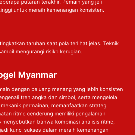
berapa putaran terakhir. Pemain yang jeli
 tinggi untuk meraih kemenangan konsisten.
ingkatkan taruhan saat pola terlihat jelas. Teknik
bil mengurangi risiko kerugian.
Togel Myanmar
ain dengan peluang menang yang lebih konsisten
ngenali tren angka dan simbol, serta mengelola
mekanik permainan, memanfaatkan strategi
matan ritme cenderung memiliki pengalaman
s menyebutkan bahwa kombinasi analisis ritme,
njadi kunci sukses dalam meraih kemenangan