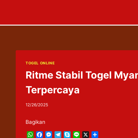
Skip
to
content
TOGEL ONLINE
Ritme Stabil Togel My
Terpercaya
12/26/2025
Bagikan
W
F
M
T
S
L
X
S