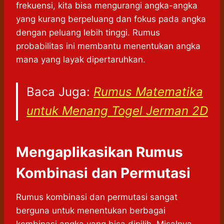
frekuensi, kita bisa mengurangi angka-angka
yang kurang berpeluang dan fokus pada angka
dengan peluang lebih tinggi. Rumus
probabilitas ini membantu menentukan angka
mana yang layak dipertaruhkan.
Baca Juga:
Rumus Matematika
untuk Menang Togel Jerman 2D
Mengaplikasikan Rumus
Kombinasi dan Permutasi
Rumus kombinasi dan permutasi sangat
berguna untuk menentukan berbagai