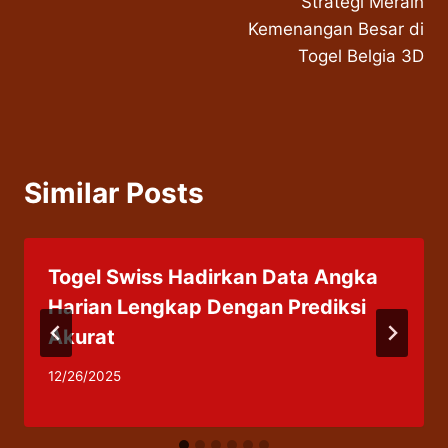
Strategi Meraih
navigation
Kemenangan Besar di
Togel Belgia 3D
Similar Posts
Togel Swiss Hadirkan Data Angka
Harian Lengkap Dengan Prediksi
Akurat
12/26/2025