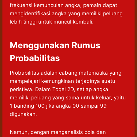
frekuensi kemunculan angka, pemain dapat
mengidentifikasi angka yang memiliki peluang
lebih tinggi untuk muncul kembali.
Menggunakan Rumus
Probabilitas
Probabilitas adalah cabang matematika yang
mempelajari kemungkinan terjadinya suatu
peristiwa. Dalam Togel 2D, setiap angka
memiliki peluang yang sama untuk keluar, yaitu
1 banding 100 jika angka 00 sampai 99
digunakan.
Namun, dengan menganalisis pola dan