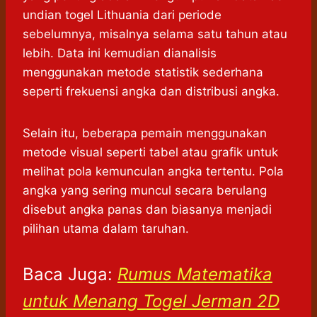
undian togel Lithuania dari periode
sebelumnya, misalnya selama satu tahun atau
lebih. Data ini kemudian dianalisis
menggunakan metode statistik sederhana
seperti frekuensi angka dan distribusi angka.
Selain itu, beberapa pemain menggunakan
metode visual seperti tabel atau grafik untuk
melihat pola kemunculan angka tertentu. Pola
angka yang sering muncul secara berulang
disebut angka panas dan biasanya menjadi
pilihan utama dalam taruhan.
Baca Juga:
Rumus Matematika
untuk Menang Togel Jerman 2D