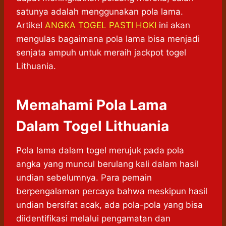
satunya adalah menggunakan pola lama.
Artikel
ANGKA TOGEL PASTI HOKI
ini akan
mengulas bagaimana pola lama bisa menjadi
senjata ampuh untuk meraih jackpot togel
Lithuania.
Memahami Pola Lama
Dalam Togel Lithuania
Pola lama dalam togel merujuk pada pola
angka yang muncul berulang kali dalam hasil
undian sebelumnya. Para pemain
berpengalaman percaya bahwa meskipun hasil
undian bersifat acak, ada pola-pola yang bisa
diidentifikasi melalui pengamatan dan