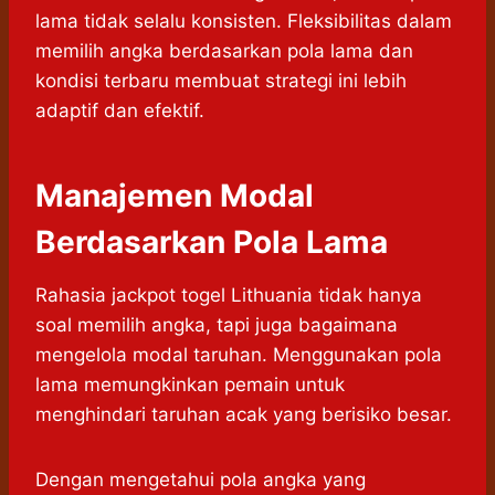
lama tidak selalu konsisten. Fleksibilitas dalam
memilih angka berdasarkan pola lama dan
kondisi terbaru membuat strategi ini lebih
adaptif dan efektif.
Manajemen Modal
Berdasarkan Pola Lama
Rahasia jackpot togel Lithuania tidak hanya
soal memilih angka, tapi juga bagaimana
mengelola modal taruhan. Menggunakan pola
lama memungkinkan pemain untuk
menghindari taruhan acak yang berisiko besar.
Dengan mengetahui pola angka yang