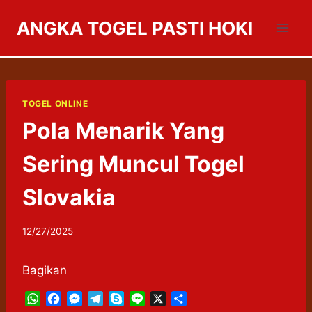
Skip
ANGKA TOGEL PASTI HOKI
to
content
TOGEL ONLINE
Pola Menarik Yang
Sering Muncul Togel
Slovakia
12/27/2025
Bagikan
W
F
M
T
S
L
X
S