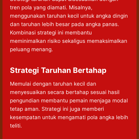
tren pola yang diamati. Misalnya,
menggunakan taruhan kecil untuk angka dingin
dan taruhan lebih besar pada angka panas.
Kombinasi strategi ini membantu
meminimalkan risiko sekaligus memaksimalkan
peluang menang.
Strategi Taruhan Bertahap
Memulai dengan taruhan kecil dan
menyesuaikan secara bertahap sesuai hasil
pengundian membantu pemain menjaga modal
tetap aman. Strategi ini juga memberi
kesempatan untuk mengamati pola angka lebih
teliti.