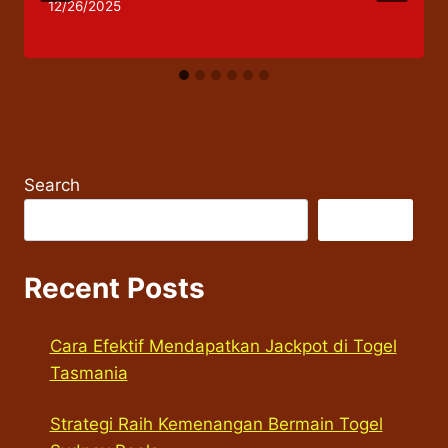
12/26/2025
Search
Search
Recent Posts
Cara Efektif Mendapatkan Jackpot di Togel
Tasmania
Strategi Raih Kemenangan Bermain Togel