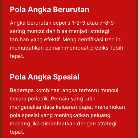
Pola Angka Berurutan
Angka berurutan seperti 1-2-3 atau 7-8-9
sering muncul dan bisa menjadi strategi
taruhan yang efektif. Mengidentifikasi tren ini
memudahkan pemain membuat prediksi lebih
tepat.
Pola Angka Spesial
Beberapa kombinasi angka tertentu muncul
secara periodik. Pemain yang rutin
menganalisa data keluaran dapat menemukan
pola spesial yang meningkatkan peluang
menang jika dimanfaatkan dengan strategi
tepat.