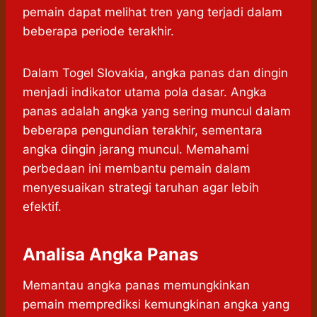
pemain dapat melihat tren yang terjadi dalam
beberapa periode terakhir.
Dalam Togel Slovakia, angka panas dan dingin
menjadi indikator utama pola dasar. Angka
panas adalah angka yang sering muncul dalam
beberapa pengundian terakhir, sementara
angka dingin jarang muncul. Memahami
perbedaan ini membantu pemain dalam
menyesuaikan strategi taruhan agar lebih
efektif.
Analisa Angka Panas
Memantau angka panas memungkinkan
pemain memprediksi kemungkinan angka yang