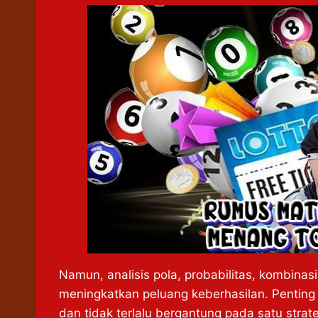
Namun, analisis pola, probabilitas, kombinas
meningkatkan peluang keberhasilan. Penting
dan tidak terlalu bergantung pada satu strate