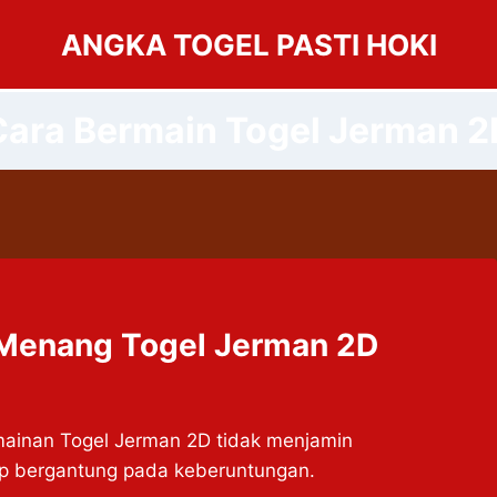
ANGKA TOGEL PASTI HOKI
Cara Bermain Togel Jerman 2
Menang Togel Jerman 2D
inan Togel Jerman 2D tidak menjamin
ap bergantung pada keberuntungan.