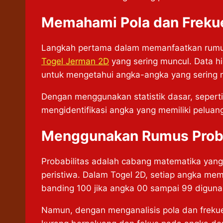
Memahami Pola dan Freku
Langkah pertama dalam memanfaatkan rumus
Togel Jerman 2D
yang sering muncul. Data hi
untuk mengetahui angka-angka yang sering m
Dengan menggunakan statistik dasar, sepert
mengidentifikasi angka yang memiliki peluang
Menggunakan Rumus Proba
Probabilitas adalah cabang matematika yang
peristiwa. Dalam Togel 2D, setiap angka memi
banding 100 jika angka 00 sampai 99 diguna
Namun, dengan menganalisis pola dan frekue