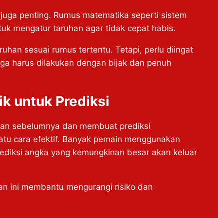
 juga penting. Rumus matematika seperti sistem
tuk mengatur taruhan agar tidak cepat habis.
uhan sesuai rumus tertentu. Tetapi, perlu diingat
ingga harus dilakukan dengan bijak dan penuh
k untuk Prediksi
uaran sebelumnya dan membuat prediksi
satu cara efektif. Banyak pemain menggunakan
rediksi angka yang kemungkinan besar akan keluar
an ini membantu mengurangi risiko dan