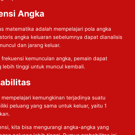
ensi Angka
 matematika adalah mempelajari pola angka
storis angka keluaran sebelumnya dapat dianalisis
uncul dan jarang keluar.
i frekuensi kemunculan angka, pemain dapat
 lebih tinggi untuk muncul kembali.
bilitas
 mempelajari kemungkinan terjadinya suatu
liki peluang yang sama untuk keluar, yaitu 1
kan.
nsi, kita bisa mengurangi angka-angka yang