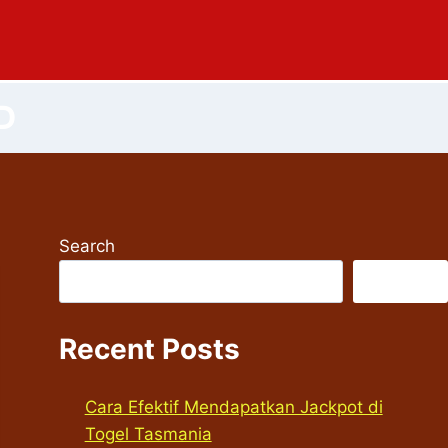
D
Search
Search
Recent Posts
Cara Efektif Mendapatkan Jackpot di
Togel Tasmania