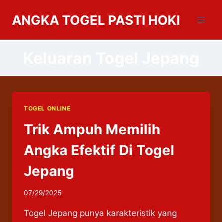
Skip
ANGKA TOGEL PASTI HOKI
to
content
Keluaran Togel Jepang
TOGEL ONLINE
Trik Ampuh Memilih
Angka Efektif Di Togel
Jepang
07/29/2025
Togel Jepang punya karakteristik yang