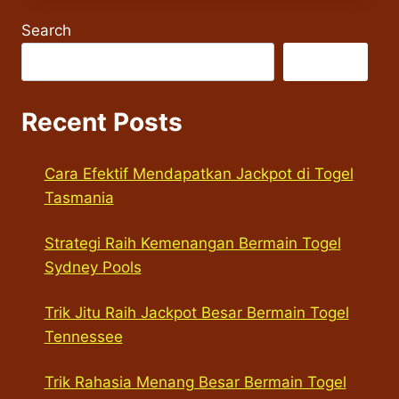
Search
Search
Recent Posts
Cara Efektif Mendapatkan Jackpot di Togel
Tasmania
Strategi Raih Kemenangan Bermain Togel
Sydney Pools
Trik Jitu Raih Jackpot Besar Bermain Togel
Tennessee
Trik Rahasia Menang Besar Bermain Togel