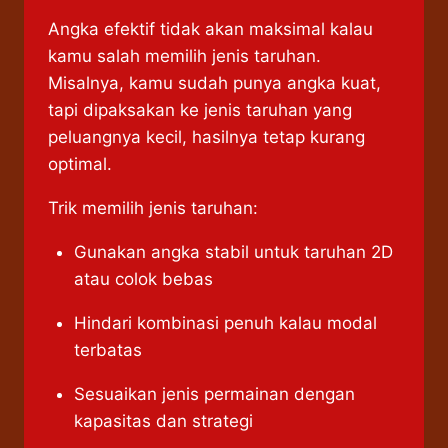
Angka efektif tidak akan maksimal kalau
kamu salah memilih jenis taruhan.
Misalnya, kamu sudah punya angka kuat,
tapi dipaksakan ke jenis taruhan yang
peluangnya kecil, hasilnya tetap kurang
optimal.
Trik memilih jenis taruhan:
Gunakan angka stabil untuk taruhan 2D
atau colok bebas
Hindari kombinasi penuh kalau modal
terbatas
Sesuaikan jenis permainan dengan
kapasitas dan strategi