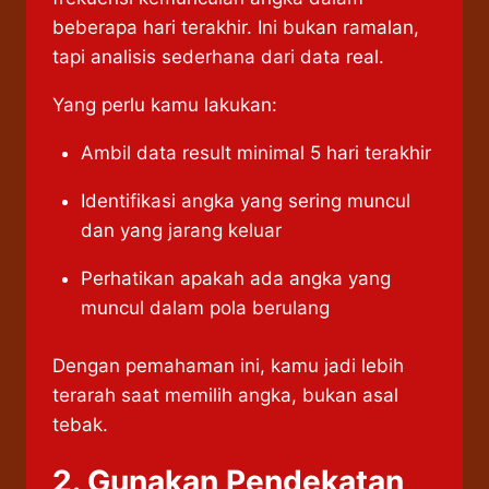
beberapa hari terakhir. Ini bukan ramalan,
tapi analisis sederhana dari data real.
Yang perlu kamu lakukan:
Ambil data result minimal 5 hari terakhir
Identifikasi angka yang sering muncul
dan yang jarang keluar
Perhatikan apakah ada angka yang
muncul dalam pola berulang
Dengan pemahaman ini, kamu jadi lebih
terarah saat memilih angka, bukan asal
tebak.
2. Gunakan Pendekatan