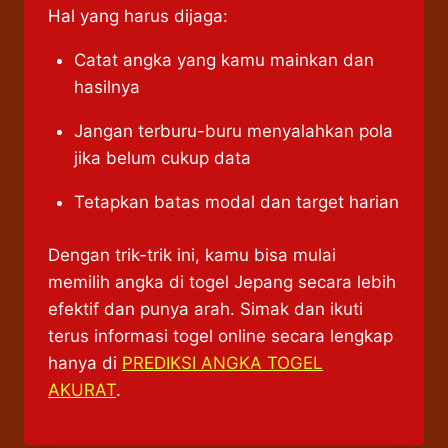
Hal yang harus dijaga:
Catat angka yang kamu mainkan dan
hasilnya
Jangan terburu-buru menyalahkan pola
jika belum cukup data
Tetapkan batas modal dan target harian
Dengan trik-trik ini, kamu bisa mulai
memilih angka di togel Jepang secara lebih
efektif dan punya arah. Simak dan ikuti
terus informasi togel online secara lengkap
hanya di
PREDIKSI ANGKA TOGEL
AKURAT
.