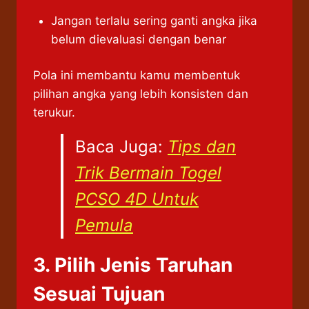
Jangan terlalu sering ganti angka jika
belum dievaluasi dengan benar
Pola ini membantu kamu membentuk
pilihan angka yang lebih konsisten dan
terukur.
Baca Juga:
Tips dan
Trik Bermain Togel
PCSO 4D Untuk
Pemula
3. Pilih Jenis Taruhan
Sesuai Tujuan