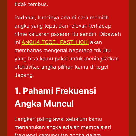
tidak tembus.
Padahal, kuncinya ada di cara memilih
angka yang tepat dan relevan terhadap
ritme keluaran pasaran itu sendiri. Dibawah
ini
ANGKA TOGEL PASTI HOKI
akan
membahas mengenai beberapa trik jitu
yang bisa kamu pakai untuk meningkatkan
efektivitas angka pilihan kamu di togel
Jepang.
1. Pahami Frekuensi
Angka Muncul
Langkah paling awal sebelum kamu
menentukan angka adalah mempelajari
frekuensi kemunculan angka dalam