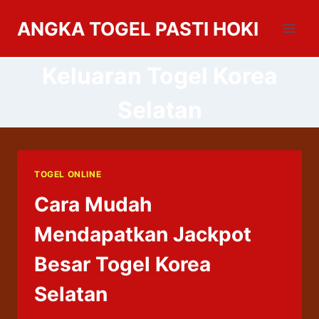
Skip
ANGKA TOGEL PASTI HOKI
to
content
Keluaran Togel Korea
Selatan
TOGEL ONLINE
Cara Mudah
Mendapatkan Jackpot
Besar Togel Korea
Selatan