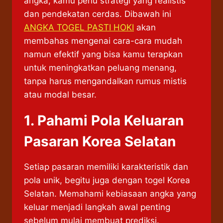
angka, kamu perlu strategi yang realistis
dan pendekatan cerdas. Dibawah ini
ANGKA TOGEL PASTI HOKI
akan
membahas mengenai cara-cara mudah
namun efektif yang bisa kamu terapkan
untuk meningkatkan peluang menang,
tanpa harus mengandalkan rumus mistis
atau modal besar.
1. Pahami Pola Keluaran
Pasaran Korea Selatan
Setiap pasaran memiliki karakteristik dan
pola unik, begitu juga dengan togel Korea
Selatan. Memahami kebiasaan angka yang
keluar menjadi langkah awal penting
sebelum mulai membuat prediksi.