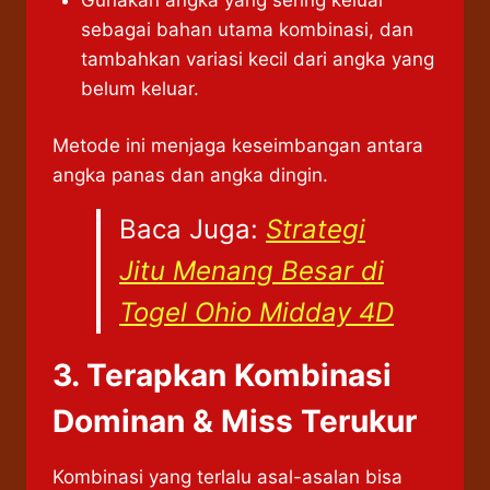
sebagai bahan utama kombinasi, dan
tambahkan variasi kecil dari angka yang
belum keluar.
Metode ini menjaga keseimbangan antara
angka panas dan angka dingin.
Baca Juga:
Strategi
Jitu Menang Besar di
Togel Ohio Midday 4D
3. Terapkan Kombinasi
Dominan & Miss Terukur
Kombinasi yang terlalu asal-asalan bisa