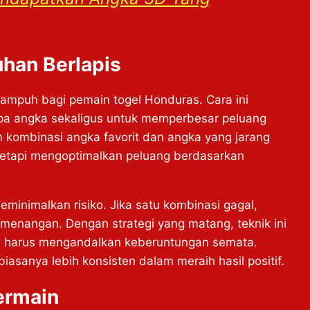
han Berlapis
a ampuh bagi pemain togel Honduras. Cara ini
pa angka sekaligus untuk memperbesar peluang
kombinasi angka favorit dan angka yang jarang
tetapi mengoptimalkan peluang berdasarkan
eminimalkan risiko. Jika satu kombinasi gagal,
menangan. Dengan strategi yang matang, teknik ini
pa harus mengandalkan keberuntungan semata.
iasanya lebih konsisten dalam meraih hasil positif.
Bermain