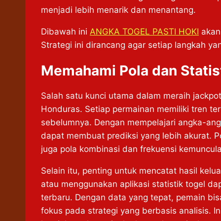
menjadi lebih menarik dan menantang.
Dibawah
ini
ANGKA TOGEL PASTI HOKI
akan
Strategi
ini
dirancang
agar
setiap
langkah
ya
Memahami Pola dan Statis
Salah satu kunci utama dalam meraih jackpo
Honduras. Setiap permainan memiliki tren terte
sebelumnya. Dengan mempelajari angka-angk
dapat membuat prediksi yang lebih akurat. Po
juga pola kombinasi dan frekuensi kemuncula
Selain itu, penting untuk mencatat hasil kel
atau menggunakan aplikasi statistik togel d
terbaru. Dengan data yang tepat, pemain bi
fokus pada strategi yang berbasis analisis.