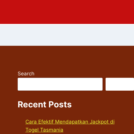
Search
Search
Recent Posts
Cara Efektif Mendapatkan Jackpot di
Togel Tasmania