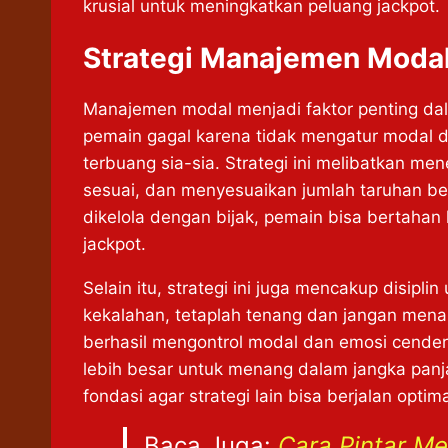
krusial untuk meningkatkan peluang jackpot.
Strategi Manajemen Modal
Manajemen modal menjadi faktor penting da
pemain gagal karena tidak mengatur modal d
terbuang sia-sia. Strategi ini melibatkan me
sesuai, dan menyesuaikan jumlah taruhan b
dikelola dengan bijak, pemain bisa bertahan
jackpot.
Selain itu, strategi ini juga mencakup disipl
kekalahan, tetaplah tenang dan jangan mena
berhasil mengontrol modal dan emosi cenderu
lebih besar untuk menang dalam jangka panj
fondasi agar strategi lain bisa berjalan optima
Baca Juga:
Cara Pintar M