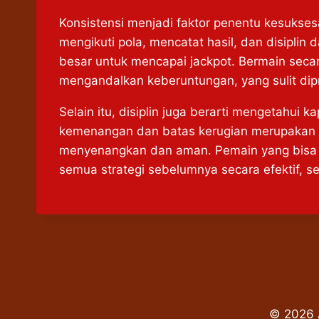
Konsistensi menjadi faktor penentu kesukse
mengikuti pola, mencatat hasil, dan disiplin
besar untuk mencapai jackpot. Bermain sec
mengandalkan keberuntungan, yang sulit dipr
Selain itu, disiplin juga berarti mengetahui 
kemenangan dan batas kerugian merupakan l
menyenangkan dan aman. Pemain yang bisa
semua strategi sebelumnya secara efektif, s
© 2026 