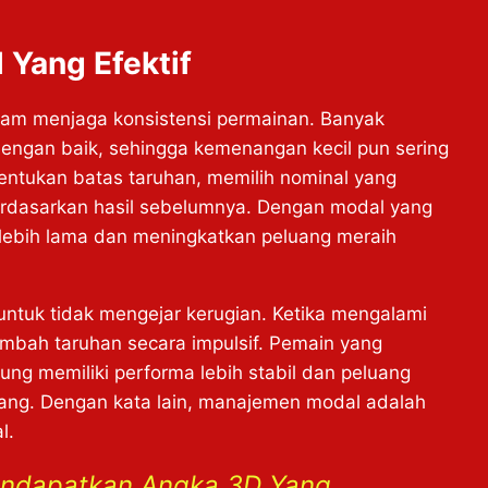
 Yang Efektif
lam menjaga konsistensi permainan. Banyak
engan baik, sehingga kemenangan kecil pun sering
nentukan batas taruhan, memilih nominal yang
erdasarkan hasil sebelumnya. Dengan modal yang
 lebih lama dan meningkatkan peluang meraih
in untuk tidak mengejar kerugian. Ketika mengalami
mbah taruhan secara impulsif. Pemain yang
ng memiliki performa lebih stabil dan peluang
ang. Dengan kata lain, manajemen modal adalah
l.
endapatkan Angka 3D Yang