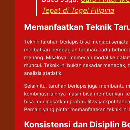
Tepat di Togel Filipina
Memanfaatkan Teknik Taru
Teknik taruhan berlapis bisa menjadi senjat
melibatkan pembagian taruhan pada bebera
menang. Misalnya, memecah modal ke dalam 
muncul. Teknik ini bukan sekadar menebak, 
analisis statistik.
Selain itu, taruhan berlapis juga membantu m
kombinasi lainnya masih bisa memberikan ke
bisa meningkatkan probabilitas jackpot tan
Pemain yang pintar memanfaatkan teknik ini b
Konsistensi dan Disiplin 