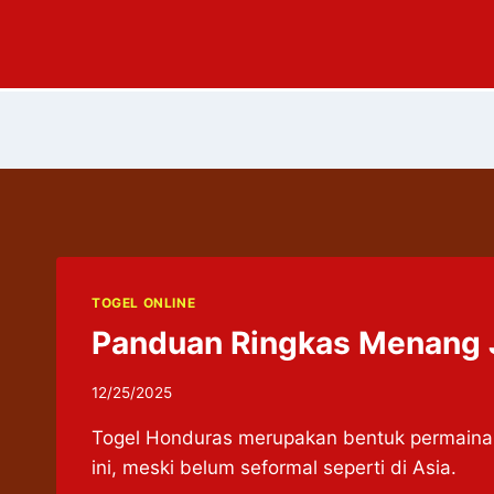
Skip
to
content
TOGEL ONLINE
Panduan Ringkas Menang J
12/25/2025
Togel Honduras merupakan bentuk permainan
ini, meski belum seformal seperti di Asia.