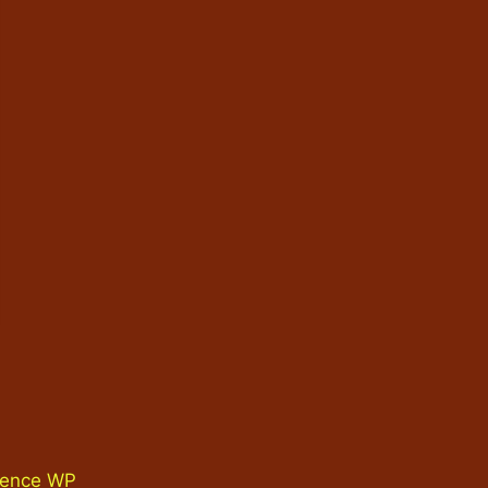
ence WP