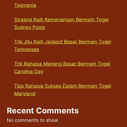
Tasmania
Strategi Raih Kemenangan Bermain Togel
Sydney Pools
Trik Jitu Raih Jackpot Besar Bermain Togel
Tennessee
Trik Rahasia Menang Besar Bermain Togel
Carolina Day
Tips Rahasia Sukses Dalam Bermain Togel
Maryland
Recent Comments
No comments to show.