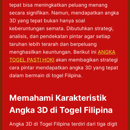
tepat bisa meningkatkan peluang menang
secara signifikan. Namun, mendapatkan angka
3D yang tepat bukan hanya soal
keberuntungan semata. Dibutuhkan strategi,
analisis, dan pendekatan pintar agar setiap
taruhan lebih terarah dan berpeluang
menghasilkan keuntungan. Berikut ini
ANGKA
TOGEL PASTI HOKI
akan membagikan strategi
cara pintar mendapatkan angka 3D yang tepat
dalam bermain di togel Filipina.
Memahami Karakteristik
Angka 3D di Togel Filipina
Angka 3D di Togel Filipina terdiri dari tiga digit